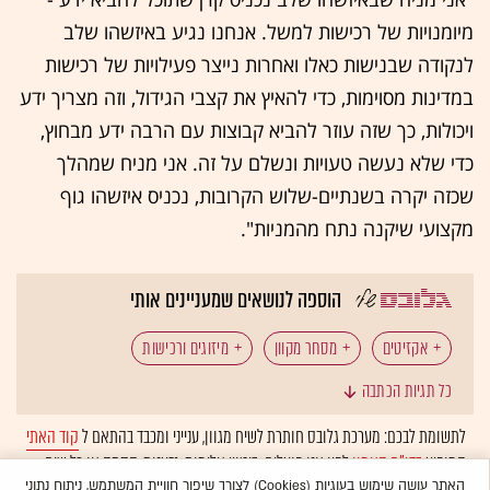
מיומנויות של רכישות למשל. אנחנו נגיע באיזשהו שלב
לנקודה שבנישות כאלו ואחרות נייצר פעילויות של רכישות
במדינות מסוימות, כדי להאיץ את קצבי הגידול, וזה מצריך ידע
ויכולות, כך שזה עוזר להביא קבוצות עם הרבה ידע מבחוץ,
כדי שלא נעשה טעויות ונשלם על זה. אני מניח שמהלך
שכזה יקרה בשנתיים-שלוש הקרובות, נכניס איזשהו גוף
מקצועי שיקנה נתח מהמניות".
הוספה לנושאים שמעניינים אותי
אקזיטים
מסחר מקוון
מיזוגים ורכישות
כל תגיות הכתבה
Investing
לתשומת לבכם: מערכת גלובס חותרת לשיח מגוון, ענייני ומכבד בהתאם ל
קוד האתי
המופיע
בדו"ח האמון
לפיו אנו פועלים. ביטויי אלימות, גזענות, הסתה או כל שיח
בלתי הולם אחר מסוננים בצורה
אוטומטית
ולא יפורסמו באתר.
האתר עושה שימוש בעוגיות (Cookies) לצורך שיפור חוויית המשתמש, ניתוח נתוני