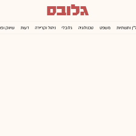
''ן ותשתיות
משפט
טכנולוגיה
גלובלי
ניהול וקריירה
דעות
שיווק ופ