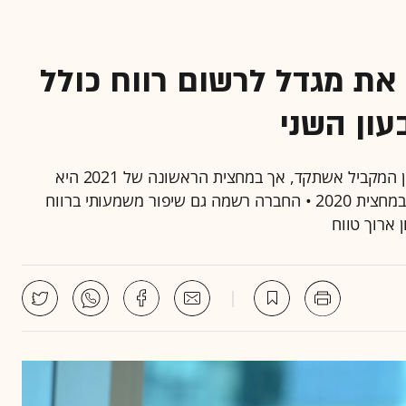
את מגדל לרשום רווח כולל
חברת הביטוח אומנם רשמה קיטון ברווח לעומת הרבעון המקביל אשתקד, אך במחצית הראשונה של 2021 היא
הציגה רווח של 567 מיליון שקל, לעומת הפסד של 60 במחצית 2020 • החברה רשמה גם שיפור משמעותי ברווח