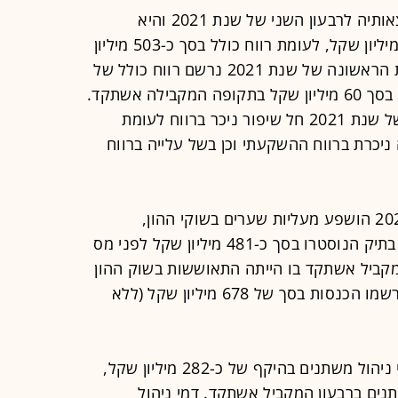
פרסמה היום (ד') את תוצאותיה לרבעון השני של שנת 2021 והיא
מדווחת על רווח כולל בסך של כ-334 מיליון שקל, לעומת רווח כולל בסך כ-503 מיליון
שקל ברבעון המקביל אשתקד. במחצית הראשונה של שנת 2021 נרשם רווח כולל של
כ-567 מיליון שקל, לעומת הפסד כולל בסך 60 מיליון שקל בתקופה המקבילה אשתקד.
במגדל מציינים כי במחצית הראשונה של שנת 2021 חל שיפור ניכר ברווח לעומת
יכרת ברווח ההשקעתי וכן בשל עלייה ברווח
הרווח הכולל ברבעון השני של שנת 2021 הושפע מעליות שערים בשוקי ההון,
בעקבותיהן נרשמו הכנסות מהשקעות בתיק הנוסטרו בסך כ-481 מיליון שקל לפני מס
מקביל אשתקד בו הייתה התאוששות בשוק ההון
לאחר הירידות בשל משבר הקורונה ונרשמו הכנסות בסך של 678 מיליון שקל (ללא
ברבעון השני רשמה החברה רווח מדמי ניהול משתנים בהיקף של כ-282 מיליון שקל,
תנים ברבעון המקביל אשתקד. דמי ניהול