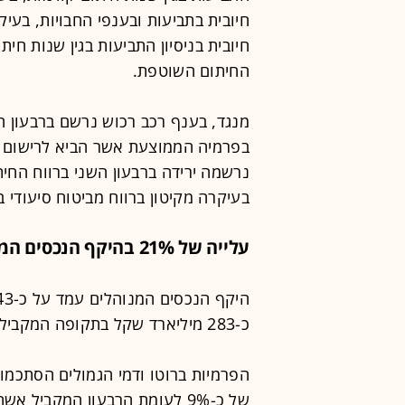
חיובית בתביעות ובענפי החבויות, בעי
חיובית בניסיון התביעות בגין שנות חי
החיתום השוטפת.
מנגד, בענף רכב רכוש נרשם ברבעון ה
בפרמיה הממוצעת אשר הביא לרישום של
נרשמה ירידה ברבעון השני ברווח החי
בעיקרה מקיטון ברווח מביטוח סיעודי ב
עלייה של 21% בהיקף הנכסים המנוהלים
כ-283 מיליארד שקל בתקופה המקבילה אשתקד, עלייה של כ-21%.
של כ-9% לעומת הרבעון המקביל