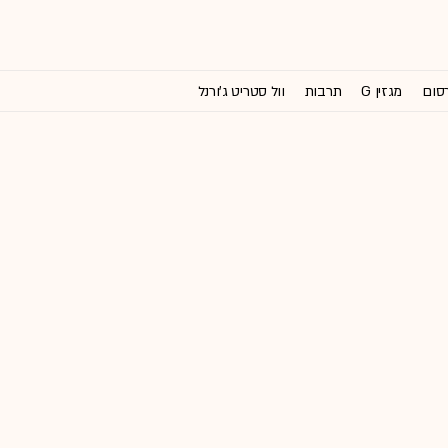
רסום
מגזין G
תרבות
וול סטריט ג'ורנל