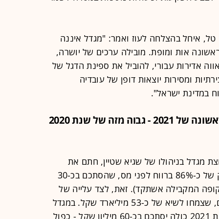
ון טל, איחל בהצלחה לעוז ואמר: "מגדל איננה
אשונה אות ומופת. מובילה ערכים של יושרה,
אווה אדירות עבורי, להוביל את ספינת הדגל של
רתיות ומסירות יוצאות דופן של עובדיה
ח במדינת ישראל".
מגדל שוקי הון: הרווח במחצית הראשונה של 2021 - גבוה מזה של שנת 2020
ת מגדל בניהולו של שגיא שטיין, חתם את
המחצית הראשונה של השנה עם זינוק של כ-86% ברווח לפני מס, שהסתכם בכ-30
1 מיליון שקל בתקופה המקבילה אשתקד). זאת, לצד עלייה של
יותר מ-50% בהיקף הנכסים המנוהלים, שצמחו לשיא של כ-53 מיליארד שקל. במגדל
שוקי הון צופים כי הרווח לפני מס בשנת 2021 כולה יסתכם בכ-60 מיליון שקל - כפול