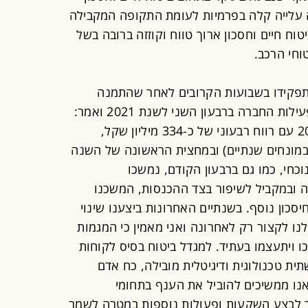
 עלייה קלה בפרמיות לעומת התקופה המקבילה
 חיים וחסכון ארוך טווח וקוזזה ברובה בשל
וחי הרכב.
ת תפקידו בשבועות הקרובים לאחר שהתמנה
למנכ"ל ישראכרט, התייחס לתוצאות פעילות החברה ברבעון השני לשנת 2021 ואמר:
"סיימנו את הרבעון השני של שנת 2021 עם רווח רבעוני של כ-334 מיליון שקל,
קף תשואה על ההון של 18.8% (במונחים שנתיים) ובמחצית הראשונה של השנה
וכחי, כמו גם ברבעון הקודם, נמשכו
ה ובמקביל לשיפור בצד ההכנסות, המשכנו
סכון נוסף. בשנתיים האחרונות ביצענו שינוי
ו לקצור רק לאחרונה ואני מאמין כי המגמות
כו ויתעצמו בעתיד. למגדל ביטוח בסיס לקוחות
תשתית טכנולוגית ודיגיטלית מובילה, כח אדם
נו ממשיכים להוביל את הענף בתחומי
ך לבצע השקעות ופעולות נוספות במטרה לשמר