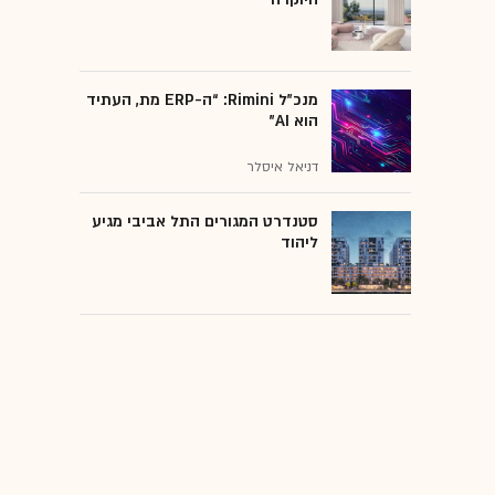
מנכ״ל Rimini: “ה-ERP מת, העתיד
הוא AI"
דניאל איסלר
סטנדרט המגורים התל אביבי מגיע
ליהוד