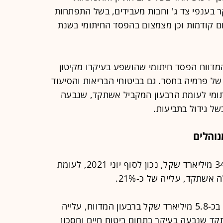
קר בענפי צד ג' וחבות מעבידים, בשל התפתחות
תום קודמות וכן מצמצום בהפסד החיתומי בשנת
מדווח הפסד חיתומי שהושפע בעיקרו מקיטון
 פרמיה בחסר. גם בביטוחי הבריאות והסיעוד
תומי לעומת הרבעון המקביל אשתקד, שנבעה
של גידול בתביעות.
היקף הנכסים המנוהלים עמד על כ-343 מיליארד שקל, נכון לסוף יוני 2021, לעומת
הפרמיות ברוטו ודמי הגמולים הסתכמו בכ-5.8 מיליארד שקל ברבעון המדווח, עלייה
 אשתקד שנבעה בעיקר בתחום ביטוח חיים וחסכון