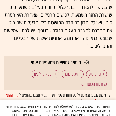
שהבקשה להסדר חייבת לכלול תרומת בעלים משמעותית,
שישרת החזר משמעותי לנושים הרגילים, שאחרת היא חסרת
סיכוי, ואין כל יתרון בהותרת המושכות בידי הבעלים שהובילו
את החברה למצבה העגום הנוכחי. בנוסף, יש לבחון עסקאות
שבוצעו בתקופה האחרונה, ואחריות אישית של הבעלים
והמנהלים בה".
הוספה לנושאים שמעניינים אותי
שר פיטנס
מכוני כושר
הקפאת הליכים
כל תגיות הכתבה
הסדרי חוב
הקורונה הכלכלית
איסור דיספוזיציה
לתשומת לבכם: מערכת גלובס חותרת לשיח מגוון, ענייני ומכבד בהתאם ל
קוד האתי
המופיע
בדו"ח האמון
לפיו אנו פועלים. ביטויי אלימות, גזענות, הסתה או כל שיח
בלתי הולם אחר מסוננים בצורה
אוטומטית
ולא יפורסמו באתר.
האתר עושה שימוש בעוגיות (Cookies) לצורך שיפור חוויית המשתמש, ניתוח נתוני
גלישה והתאמת תכנים אישית. המשך הגלישה באתר מהווה הסכמה לשימוש
בעוגיות כמפורט
במדיניות הפרטיות
. באפשרותך, בכל עת, לשנות את הגדרות