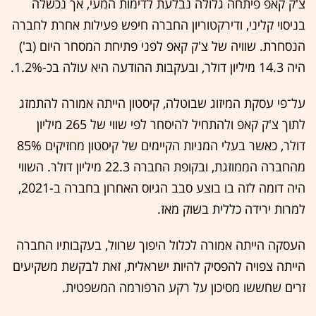
צ'ק קאפ פיתחה גלולה נבלעת לדימות המעי, אך נכשלה
בניסוי קליני, ודירקטוריון החברה חיפש פעילות אחרת לחברה
הנסחרת. שוויה של צ'ק קאפ לפני פתיחת המסחר היום (ב')
היה 14.3 מיליון דולר, ובעקבות ההודעה היא עולה בכ-1.2%.
על־פי עסקת המיזוג שבוטלה, קיסטון הייתה אמורה להתמזג
לתוך צ'ק קאפ ולהתחיל להיסחר לפי שווי של 265 מיליון
דולר, כאשר בעלי המניות הקיימים של קיסטון מחזיקים 85%
מהחברה הממוזגת, ובקופת החברה 22.3 מיליון דולר. השווי
היה דומה לזה בו בוצע סבב הגיוס האחרון בחברה ב-2021,
למרות ירידה כללית בשוק מאז.
העסקה הייתה אמורה לכלול היפוך שרוול, בעקבותיו החברה
הייתה צפויה להפסיק להיות ישראלית, זאת לבקשת משקיעים
זרים שחששו מסיכון על רקע הרפורמה המשפטית.