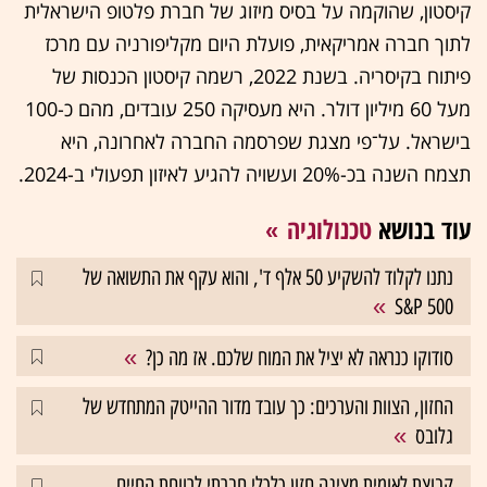
קיסטון, שהוקמה על בסיס מיזוג של חברת פלטופ הישראלית
לתוך חברה אמריקאית, פועלת היום מקליפורניה עם מרכז
פיתוח בקיסריה. בשנת 2022, רשמה קיסטון הכנסות של
מעל 60 מיליון דולר. היא מעסיקה 250 עובדים, מהם כ-100
בישראל. על־פי מצגת שפרסמה החברה לאחרונה, היא
תצמח השנה בכ-20% ועשויה להגיע לאיזון תפעולי ב-2024.
עוד בנושא
טכנולוגיה
נתנו לקלוד להשקיע 50 אלף ד', והוא עקף את התשואה של
S&P 500
סודוקו כנראה לא יציל את המוח שלכם. אז מה כן?
החזון, הצוות והערכים: כך עובד מדור ההייטק המתחדש של
גלובס
קבוצת לאומית מציגה חזון כלכלי חברתי לרווחת החיים