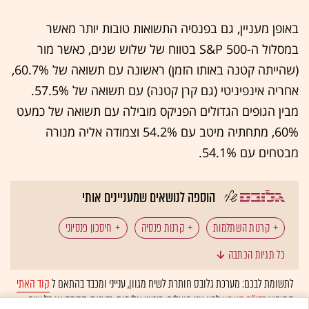
באופן מעניין, גם בפנסיה התשואות טובות יותר מאשר
במסלול ה-S&P 500 בטווח של שלוש שנים, כאשר מור
(שהייתה קטנה באותו הזמן) ראשונה עם תשואה של 60.7%,
אחריה אינפיניטי (גם קרן קטנה) עם תשואה של 57.5%.
מבין הגופים הגדולים הפניקס מובילה עם תשואה של כמעט
60%, מתחתיה מיטב עם 54.2% וצמודה אליה מנורה
מבטחים עם 54.1%.
הוספה לנושאים שמעניינים אותי
קרנות השתלמות
קרנות פנסיה
חיסכון פנסיוני
כל תגיות הכתבה
בתי השקעות
חברות ביטוח
הראל ביטוח
לתשומת לבכם: מערכת גלובס חותרת לשיח מגוון, ענייני ומכבד בהתאם ל
קוד האתי
המופיע
בדו"ח האמון
לפיו אנו פועלים. ביטויי אלימות, גזענות, הסתה או כל שיח
מדד S&P 500
כלל ביטוח
אנליסט
ילין לפידות