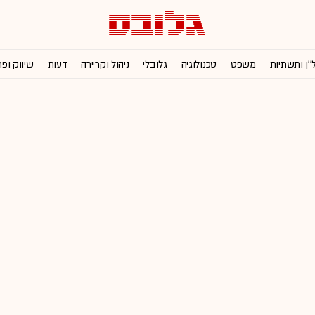
''ן ותשתיות
משפט
טכנולוגיה
גלובלי
ניהול וקריירה
דעות
שיווק ופ