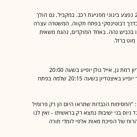
במהלך ההפגנה בכביש 1, צעיר כבן 21 נפצע בינוני מפגיעת רכב. במקביל, גם הולך
עת רכב בדרך ז'בוטינסקי בפתח תקווה. המשטרה עצרה
בכביש גהה. באחד המוקדים, נהגת משאית
וט ברזל.
עומר אדם יופיע בשעה 20:15 באיצטדיון רמת גן, אייל גולן יופיע בשעה 20:00
באיצטדיון בלומפילד, בעוד הזמר בן צור יופיע באיצטדיון בשעה 20:15 שלמה בפתח
גורם בפלג הירושלמי אמר לחדשות 12: "החסימות הכבדות שתראו היום הן רק פרומיל
יוס בני ישיבות נמצא רק בראשיתו - ואין לנו
רוח של הפיכת מאות אלפי לומדי תורה