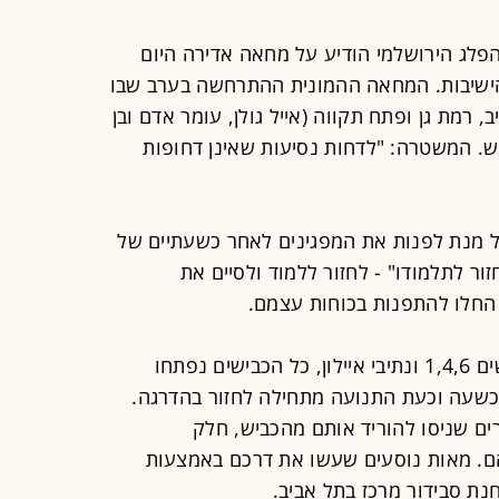
הפלג הירושלמי הודיע על מחאה אדירה היום
הישיבות. המחאה ההמונית ההתרחשה בערב שבו
רמת גן ופתח תקווה (אייל גולן, עומר אדם ובן
צפויים להגיע כ-80 אלף איש. המשטרה: "לדחות נסיעות שאינן דחופות
 מנת לפנות את המפגינים לאחר כשעתיים של
זור לתלמודו" - לחזור ללמוד ולסיים את
החלו להתפנות בכוחות עצמם.
לאחר כשעתיים של חסימות של הכבישים 1,4,6 ונתיבי איילון, כל הכבישים נפתחו
כשעה וכעת התנועה מתחילה לחזור בהדרגה.
ם שניסו להוריד אותם מהכביש, חלק
הם. מאות נוסעים שעשו את דרכם באמצעות
נת סבידור מרכז בתל אביב.