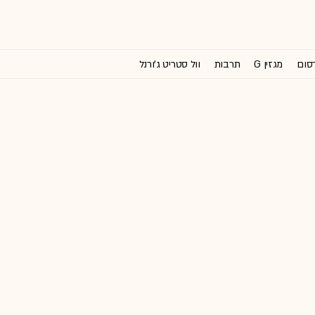
רסום
מגזין G
תרבות
וול סטריט ג'ורנל