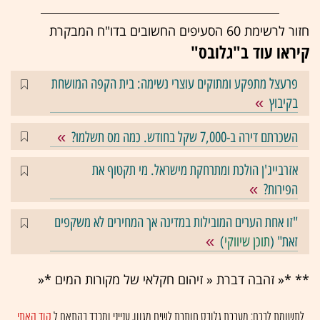
חזור לרשימת 60 הסעיפים
החשובים
בדו"ח המבקרת
קיראו עוד ב"גלובס"
פרעצל מתפקע ומתוקים עוצרי נשימה: בית הקפה המושחת
בקיבוץ
השכרתם דירה ב-7,000 שקל בחודש. כמה מס תשלמו?
אזרבייג'ן הולכת ומתרחקת מישראל. מי תקטוף את
הפירות?
"זו אחת הערים המובילות במדינה אך המחירים לא משקפים
זאת" (
תוכן שיווקי
)
** *« זהבה דברת « זיהום חקלאי של מקורות המים *«
לתשומת לבכם: מערכת גלובס חותרת לשיח מגוון, ענייני ומכבד בהתאם ל
קוד האתי