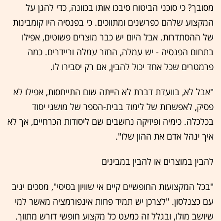
מסובך? כי סוכני הביטוח סיבכו אותו בכוונה, כדי להגן על
המקצוע שלהם כפרשנים ומתווכים. כי בפנסיה היו קומבינות
של ההסתדרות. אבל היום יש כבר מוצרים פשוטים, אפילו
בתחום הפנסיה - יש עמלה, החזר עמלה וריידרים. כמה
פרמטרים שכל אחד יכול להבין, אם רק יסבירו לו.
"אבל לא, בוועדת דברת לא הייתה שום התייחסות, אפילו לא
פסיק, לאפשרות של לימוד בבית-הספר של מושגי יסוד
בכלכלה. כימיה ופיזיקה נחשבים שם ליסודות הכרחיים, אך לא
איך ינהל אדם את ההון שלו".
להבין במוצרים או להבין במבינים
"בכל המקצועות החופשיים קיים אי שוויון בסיסי", מסכים יניב
עם כצנלסון. "לצרכן יש תמיד פחות אינפורמציה מאשר למי
שיושב מולו, ובגלל זה כמעט כל מקצוע חופשי דורש מתווך.