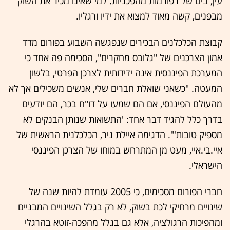
עין, בים של רפורמות מהפכניות. למי שאינו מכיר את השוק
מבפנים, קשה מאוד למצוא את ידיו ורגליו.
קבוצת הכלכלנים הבכירים שנפגשה השבוע בפורום מדד
אמון הצרכנים של "גלובס מחקרים", הסכימה פה אחד כי
המערכת הפיננסית אינה ידידותית לצרכן הפרטי, בלשון
המעטה. "כשאני שואלת חברים שלי, אנשים משכילים אך לא
מהעולם הפיננסי, אם הם שמעו על דו"ח בכר, הם יודעים
בדרך כלל להגיד דבר אחד: 'התשואות שנותן הבנקים לא
מספיק טובות'". הדגימה איילת ניר, הכלכלנית הראשית של
איי.בי.איי, מעט מן המתרחש במוחו של הצרכן הפיננסי
הישראלי.
חברי הפורום מסכימים, כי 2005 עומדת להיות שנה של
שינויים מרחיקי לכת בשוק, לא רק בגלל השינויים המבניים
ומהפיכות הרגולציה, אלא גם בגלל מהפכה-זוטא בהרגלי