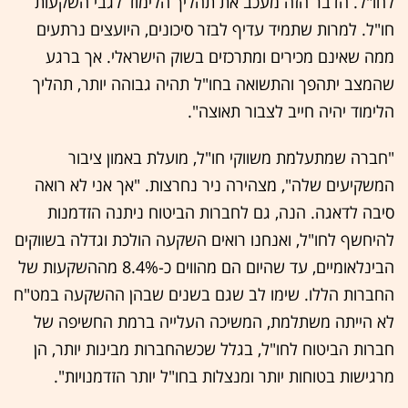
לחו"ל. הדבר הזה מעכב את תהליך הלימוד לגבי השקעות
חו"ל. למרות שתמיד עדיף לבזר סיכונים, היועצים נרתעים
ממה שאינם מכירים ומתרכזים בשוק הישראלי. אך ברגע
שהמצב יתהפך והתשואה בחו"ל תהיה גבוהה יותר, תהליך
הלימוד יהיה חייב לצבור תאוצה".
"חברה שמתעלמת משווקי חו"ל, מועלת באמון ציבור
המשקיעים שלה", מצהירה ניר נחרצות. "אך אני לא רואה
סיבה לדאגה. הנה, גם לחברות הביטוח ניתנה הזדמנות
להיחשף לחו"ל, ואנחנו רואים השקעה הולכת וגדלה בשווקים
הבינלאומיים, עד שהיום הם מהווים כ-8.4% מההשקעות של
החברות הללו. שימו לב שגם בשנים שבהן ההשקעה במט"ח
לא הייתה משתלמת, המשיכה העלייה ברמת החשיפה של
חברות הביטוח לחו"ל, בגלל שכשהחברות מבינות יותר, הן
מרגישות בטוחות יותר ומנצלות בחו"ל יותר הזדמנויות".