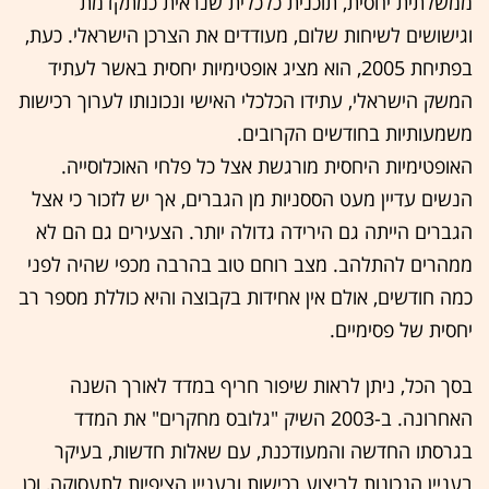
ממשלתית יחסית, תוכנית כלכלית שנראית כמתקדמת
וגישושים לשיחות שלום, מעודדים את הצרכן הישראלי. כעת,
בפתיחת 2005, הוא מציג אופטימיות יחסית באשר לעתיד
המשק הישראלי, עתידו הכלכלי האישי ונכונותו לערוך רכישות
משמעותיות בחודשים הקרובים.
האופטימיות היחסית מורגשת אצל כל פלחי האוכלוסייה.
הנשים עדיין מעט הססניות מן הגברים, אך יש לזכור כי אצל
הגברים הייתה גם הירידה גדולה יותר. הצעירים גם הם לא
ממהרים להתלהב. מצב רוחם טוב בהרבה מכפי שהיה לפני
כמה חודשים, אולם אין אחידות בקבוצה והיא כוללת מספר רב
יחסית של פסימיים.
בסך הכל, ניתן לראות שיפור חריף במדד לאורך השנה
האחרונה. ב-2003 השיק "גלובס מחקרים" את המדד
בגרסתו החדשה והמעודכנת, עם שאלות חדשות, בעיקר
בעניין הנכונות לביצוע רכישות ובעניין הציפיות לתעסוקה, וכן