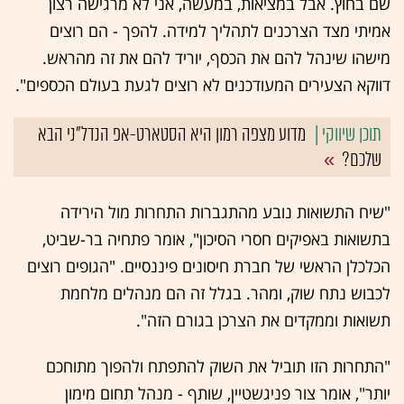
שם בחוץ. אבל במציאות, במעשה, אני לא מרגישה רצון
אמיתי מצד הצרכנים לתהליך למידה. להפך - הם רוצים
מישהו שינהל להם את הכסף, יוריד להם את זה מהראש.
דווקא הצעירים המעודכנים לא רוצים לגעת בעולם הכספים".
מדוע מצפה רמון היא הסטארט-אפ הנדל"ני הבא
שלכם?
"שיח התשואות נובע מהתגברות התחרות מול הירידה
בתשואות באפיקים חסרי הסיכון", אומר פתחיה בר-שביט,
הכלכלן הראשי של חברת חיסונים פיננסיים. "הגופים רוצים
לכבוש נתח שוק, ומהר. בגלל זה הם מנהלים מלחמת
תשואות וממקדים את הצרכן בגורם הזה".
"התחרות הזו תוביל את השוק להתפתח ולהפוך מתוחכם
יותר", אומר צור פניגשטיין, שותף - מנהל תחום מימון