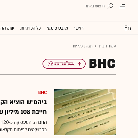
ראשי
גלובס פיננסי
כל הכותרות
שוק ההו
עמוד הבית
תגיות כלליות
BHC
BHC
ביהמ"ש הוציא הקפ
חייבת 108 מיליון שקל
ה
בפרויקטים לפיתוח חקלאות ■ הנ