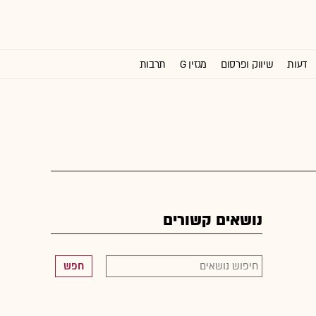
דעות
שיווק ופרסום
מגזין G
תרבות
וול סטריט ג'ורנל
נושאים קשורים
חפש