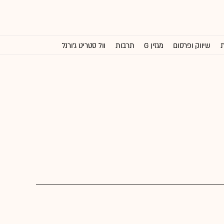
ת
שיווק ופרסום
מגזין G
תרבות
וול סטריט ג'ורנל