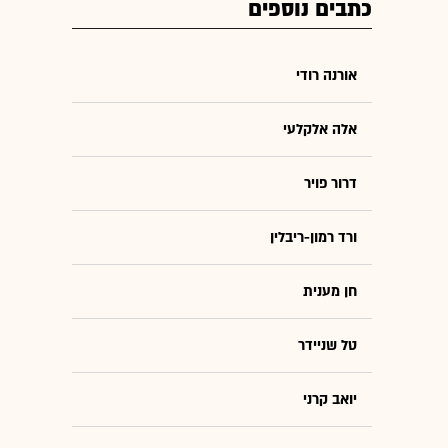
כתבים נוספים
אורנה רודי
אלה אלקלעי
דרור פויר
ורד רמון-ריבלין
חן מענית
טל שניידר
יואב קרני