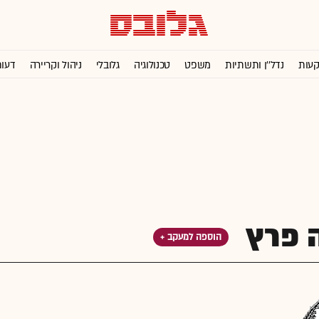
קעות
נדל''ן ותשתיות
משפט
טכנולוגיה
גלובלי
ניהול וקריירה
דעו
 פרץ
הוספה למעקב +