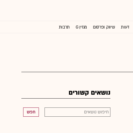
דעות
שיווק ופרסום
מגזין G
תרבות
וול סטריט ג'ורנל
נושאים קשורים
חפש