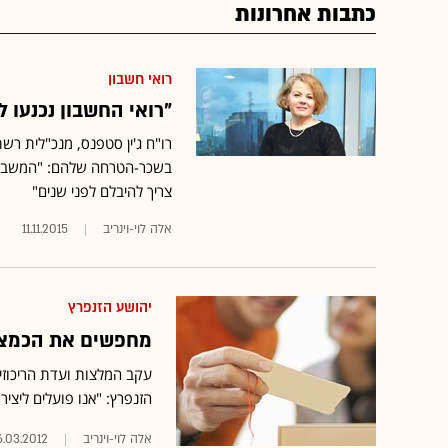
כתבות אחרונות
רואי חשבון
"רואי החשבון נכנעו
רו"ח ג'ין סטפנס, מנכ"לית רש
בשכר-הטרחה שלהם: "המשבר הע
צריך להיבלם לפני שנים"
אלה לוי-וינריב
11.11.2015
יהושע הזנפרץ
מחפשים את הכמצ'יי
עקב המלצות ועדת הריכוזיו
הזנפרץ: "אנו פועלים ליציר
אלה לוי-וינריב
6.03.2012