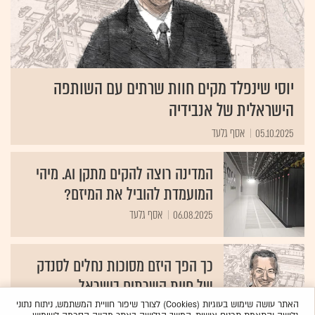
יוסי שינפלד מקים חוות שרתים עם השותפה
הישראלית של אנבידיה
05.10.2025
אסף גלעד
המדינה רוצה להקים מתקן AI. מיהי
המועמדת להוביל את המיזם?
06.08.2025
אסף גלעד
כך הפך היזם מסוכות נחלים לסנדק
של חוות השרתים בישראל
15.05.2024
אסף גלעד
האתר עושה שימוש בעוגיות (Cookies) לצורך שיפור חוויית המשתמש, ניתוח נתוני