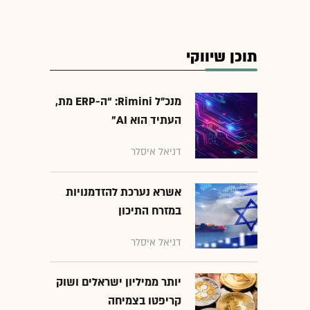
תוכן שיווקי
מנכ״ל Rimini: “ה-ERP מת,
העתיד הוא AI"
דניאל איסלר
אשרא נערכת להזדמנויות
במזרח התיכון
דניאל איסלר
יותר ממיליון ישראלים ושוק
קריפטו בצמיחה