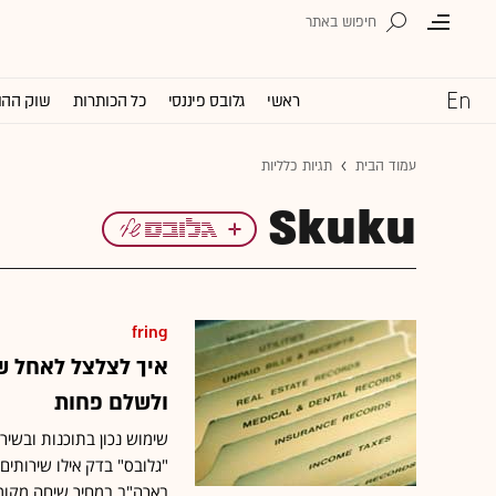
ראשי
גלובס פיננסי
כל הכותרות
שוק ההו
עמוד הבית
תגיות כלליות
Skuku
fring
ולשלם פחות
שימוש נכון בתוכנות ובשי
"גלובס" בדק אילו שירותים
בארה"ב במחיר שיחה מקומ