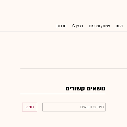
דעות
שיווק ופרסום
מגזין G
תרבות
וול סטריט ג'ורנל
נושאים קשורים
חפש