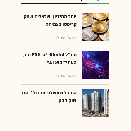
יותר ממיליון ישראלים ושוק
קריפטו בצמיחה
דניאל איסלר
מנכ״ל Rimini: “ה-ERP מת,
העתיד הוא AI"
דניאל איסלר
המודל שמשלב: גם נדל"ן וגם
שוק ההון