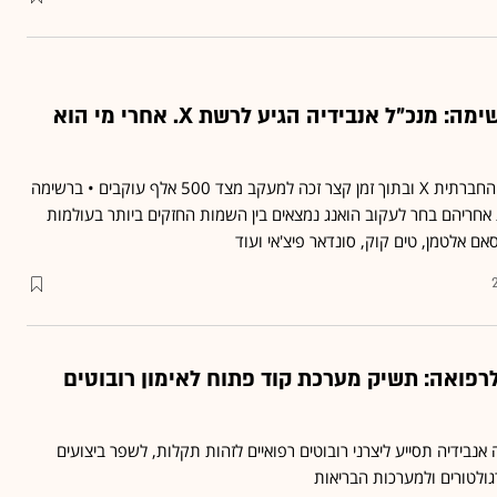
רק 51 חשבונות ברשימה: מנכ"ל אנבידיה הגיע לרשת X. אחרי מי הוא
ג'נסן הואנג הצטרף לרשת החברתית X ובתוך זמן קצר זכה למעקב מצד 500 אלף עוקבים • ברשימה
ריהם בחר לעקוב הואנג נמצאים בין השמות החזקים ביותר בעולמות
רפואה: תשיק מערכת קוד פתוח לאימון רובוטים
ידיה תסייע ליצרני רובוטים רפואיים לזהות תקלות, לשפר ביצועים
ולטורים ולמערכות הבריאות