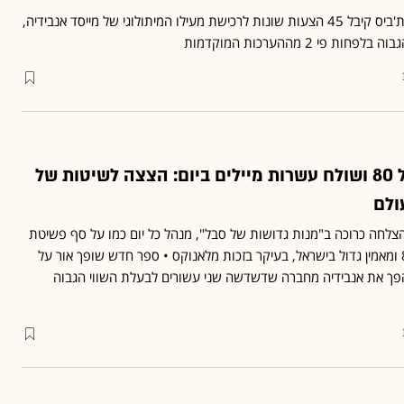
בית המכירות הפומביות סות'ביס קיבל 45 הצעות שונות לרכישת מעילו המיתולוגי של מייסד אנבידיה,
פי 2 מההערכות המוקדמות
מתכנן לעבוד עד גיל 80 ושולח עשרות מיילים ביום: הצצה לשיטות של
ולם
הצלחה כרוכה ב"מנות גדושות של סבל", מנהל כל יום כמו על סף פשיטת
רגל, מתכנן לפרוש בגיל 80 ומאמין גדול בישראל, בעיקר בזכות מלאנוקס • ספר חדש שופך אור על
פך את אנבידיה מחברה שדשדשה שני עשורים לבעלת השווי הגבוה