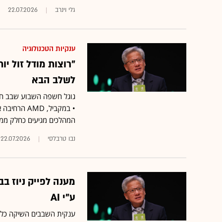
גלי וינרב
22.07.2026
ענקיות הטכנולוגיה
"רוצות מודל זול יו
לשלב הבא
• במקביל, 
המהלכים מגיעים כחלק ממר
נבו טרבלסי
22.07.2026
מענה לפייק ניוז בב
ע"י AI