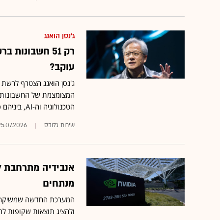
ג'נסן הואנג
עוקב?
המצומצמת של החשבונות אח
הטכנולוגיה וה-AI, ביניהם סאם אלטמן, טים קוק, סונדאר פיצ'אי ועוד
שירות גלובס
25.07.2026
אנבידיה מתרחבת ל
מנתחים
המערכת החדשה שמשיקה אנב
ולהציג תוצאות שקופות לרג