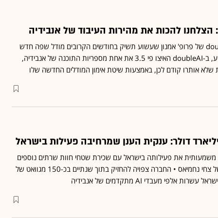
 הצלחנו להכות את מהירות העיבוד של אנבידיה
חברת הסטארט-אפ doubleAI של פרופ' אמנון שעשוע תשיק בחודשים הקרובים מודל שפה חדש
לפיתוח קוד • לדברי שעשוע, ב-doubleAI האיצו פי 3.5 את אחת מספריות התוכנה של אנבידיה,
ת שלא אותרו קודם לכן, באמצעות שיטת אימון המודלים החדשה שלו
 משמעותית את פעילותה בישראל עם שכירת שטחי חוות שרתים נוספים
בקבוצת ענן ובמגה די סי של צחי נחמיאס • החברה צפויה להחזיק בתוך שנתיים בכ-150 מגוואט של
 אלפי מעבדי AI מתקדמים של אנבידיה