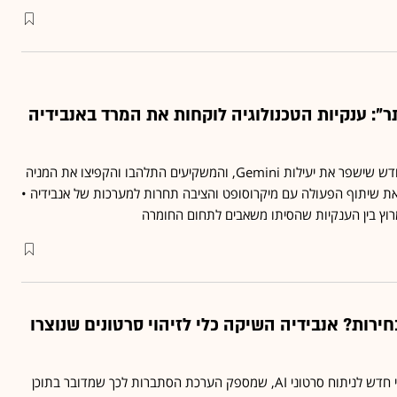
תר": ענקיות הטכנולוגיה לוקחות את המרד באנבידיה
גוגל חשפה השבוע שבב חדש שישפר את יעילות Gemini, והמשקיעים התלהבו והקפיצו את המניה
AMD הרחיבה את שיתוף הפעולה עם מיקרוסופט והציבה תחרות למערכות של אנבידיה •
וץ בין הענקיות שהסיתו משאבים לתחום החומרה
חירות? אנבידיה השיקה כלי לזיהוי סרטונים שנוצרו
ענקית השבבים השיקה כלי חדש לניתוח סרטוני AI, שמספק הערכת הסתברות לכך שמדובר בתוכן