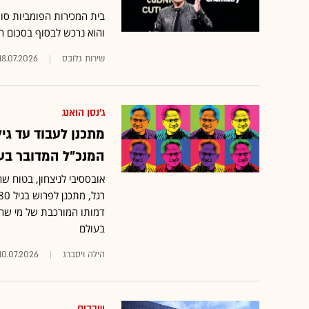
והוא נרכש לבסוף בסכום הגבוה בלפחות 
שירות גלובס
18.07.2026
ג'נסן הואנג
המנכ"ל המדובר בע
אובססיבי לניצחון, בטוח ש
דמותו המורכבת של מי שה
בעולם
הילה ויסברג
10.07.2026
שבבים