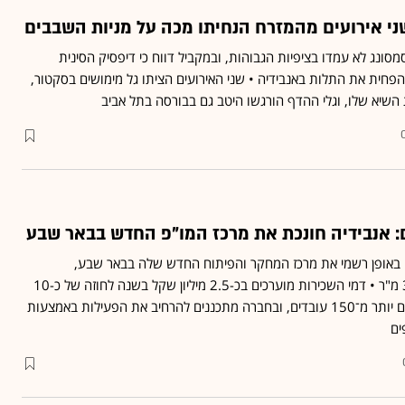
ני אירועים מהמזרח הנחיתו מכה על מניות השבבים
מסונג לא עמדו בציפיות הגבוהות, ובמקביל דווח כי דיפסיק הסינית
חית את התלות באנבידיה • שני האירועים הציתו גל מימושים בסקטור,
השיא שלו, וגלי ההדף הורגשו היטב גם בבורסה בתל אביב
ם: אנבידיה חונכת את מרכז המו"פ החדש בבאר שבע
 באופן רשמי את מרכז המחקר והפיתוח החדש שלה בבאר שבע,
שמשתרע על פני כ־3,000 מ"ר • דמי השכירות מוערכים בכ-2.5 מיליון שקל בשנה לחוזה של כ-10
שנים • במרכז מועסקים כיום יותר מ־150 עובדים, ובחברה מתכננים להרחיב את הפעילות באמצעות
ים