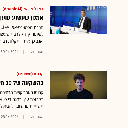
דאבל איי.אי (doubleAI)
אמנון שעשוע טוען:
ואגב כך איתרו תקלות רבו
אסף גלעד
30.06.2026
קרוסו (Crusoe)
בהשקעה של 10 מיליארד דולר: ענקית הענן שמרחיבה פעילות בישראל
קרוסו האמריקאית מרחיבה
תשתיות מחשוב, ולהביא לישראל עשרות
אסף גלעד
28.06.2026