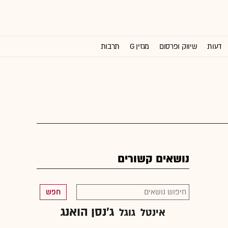
דעות
שיווק ופרסום
מגזין G
תרבות
וול סטריט ג'ורנל
נושאים קשורים
חפש
ג'נסן הואנג
אינטל
גוגל