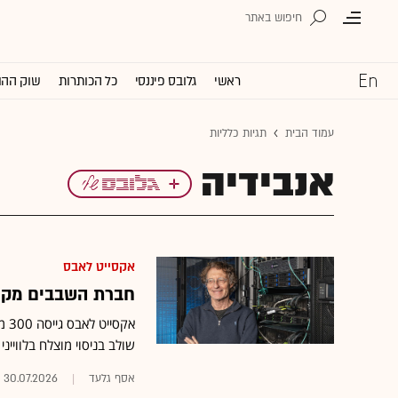
ראשי
גלובס פיננסי
כל הכותרות
שוק ההו
עמוד הבית
תגיות כלליות
אנבידיה
אקסייט לאבס
חברת השבבים מקריית גת ב
שולב בניסוי מוצלח בלווייני V3 של ספייס אקס וממשיך לאתגר את אנבידיה בשוק מעבדי התקשור
אסף גלעד
30.07.2026