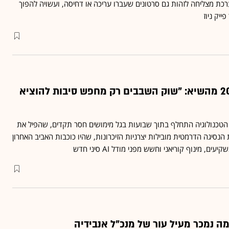
רכת מצליחה לזהות גם סרטונים שעברו עריכה או דחיסה, ועשויה להפוך
יק ניוז
אחרי נפילה של 20% מהשיא: "שוק השבבים רק מחפש סיבות להוציא
ת הטכנולוגיה התחלף בתוך שבועות בגל מימושים חסר תקדים, שהפיל את
בבים ב־20% • את הנסיגה הדרמטית מובילות יצרניות הזיכרונות, שהיו כוכבות האביב האחרון
ם, מינוף קוריאני וחשש מפני מודל AI סיני חדש