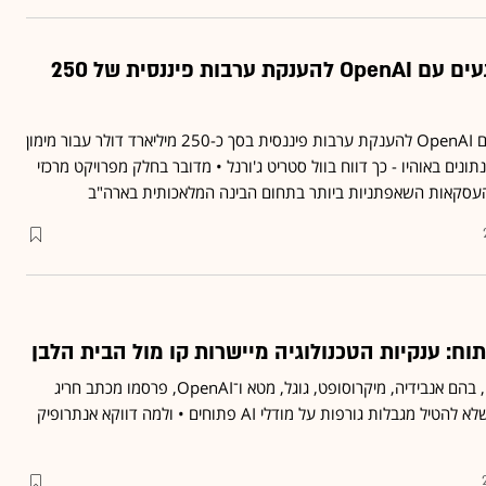
דיווח: אנבידיה במגעים עם OpenAI להענקת ערבות פיננסית של 250
אנבידיה נמצאת במגעים עם OpenAI להענקת ערבות פיננסית בסך כ-250 מיליארד דולר עבור מימון
נים באוהיו - כך דווח בוול סטריט ג'ורנל • מדובר בחלק מפרויקט מרכזי
העסקאות השאפתניות ביותר בתחום הבינה המלאכותית בארה"ב
ח: ענקיות הטכנולוגיה מיישרות קו מול הבית הלבן
יותר מ־50 חברות וארגונים, בהם אנבידיה, מיקרוסופט, גוגל, מטא ו־OpenAI, פרסמו מכתב חריג
הקורא לממשל האמריקאי שלא להטיל מגבלות גורפות על מודלי AI פתוחים • ולמה דווקא אנתרופיק