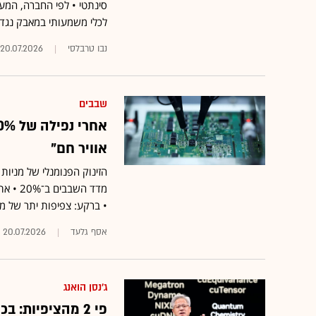
סינתטי • לפי החברה, המע
לכלי משמעותי במאבק נגד פי
נבו טרבלסי
20.07.2026
שבבים
אוויר חם"
הזינוק הפנומנלי של מניו
מדד הש
• ברקע: צפיפות יתר של משקיעי
אסף גלעד
20.07.2026
ג'נסן הואנג
פי 2 מהציפיות: בכמה נמכר מעיל עור של מנכ"ל אנבידיה