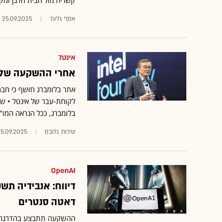
קשריה מול הבית הלבן ומק
אסף גלעד
25.09.2025
אינטל
אחרי ההשקעה של ס
אתר בלומברג חושף כי חב
לקוחת-עבר של אינטל • שת
בלומברג, ככל הנראה המו"מ
שירות גלובס
25.09.2025
OpenAI
דאטה סנטרים