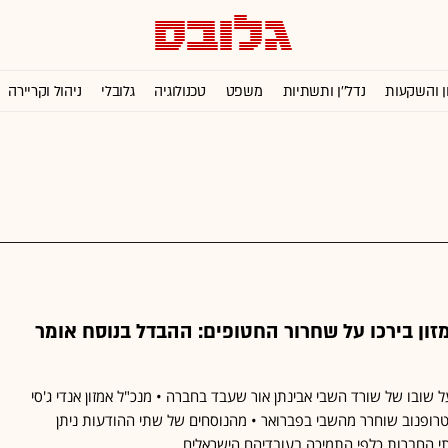
ן והשקעות
נדל''ן ותשתיות
משפט
טכנולוגיה
גלובלי
ניהול וקריירה
מזון בירכו על שחרור החטופים: ההבדל בנוסח אומר
ל שובו של שורד השבי אבינתן אור שעבד בחברה • מנכ"ל אמזון אנדי ג'סי
ופנוב שוחרר מהשבי בפברואר • מהנוסחים של שתי ההודעות ניתן
י החברות כלפי התמיכה בעובדיהם הישראלים