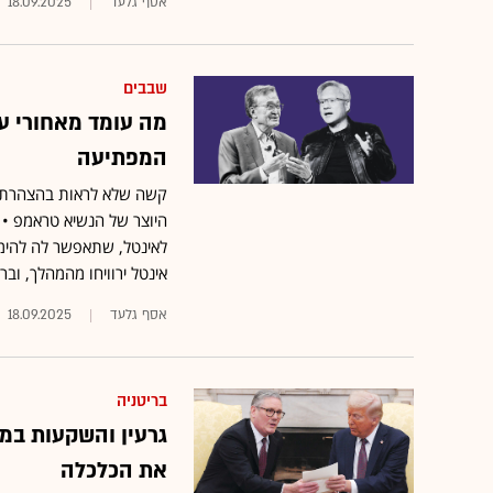
אסף גלעד
18.09.2025
שבבים
מה עומד מאחורי ע
המפתיעה
היוצר של הנשיא טראמפ • 
לאינטל, שתאפשר לה להימנ
אינטל ירוויחו מהמהלך, ובר
אסף גלעד
18.09.2025
בריטניה
גרעין והשקעות במי
את הכלכלה