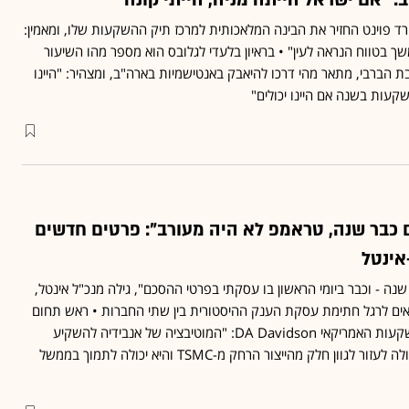
: "אם ישראל הייתה מניה, הייתי קונה"
רד פוינט החזיר את הבינה המלאכותית למרכז תיק ההשקעות שלו, ומאמין:
 בטווח הנראה לעין" • בראיון בלעדי לגלובס הוא מספר מהו השיעור
 הברבי, מתאר מהי דרכו להיאבק באנטישמיות בארה"ב, ומצהיר: "היינו
עות בשנה אם היינו יכולים"
 כבר שנה, טראמפ לא היה מעורב": פרטים חדשים
אינטל
שנה - וכבר ביומי הראשון בו עסקתי בפרטי ההסכם", גילה מנכ"ל אינטל,
נאים לרגל חתימת עסקת הענק ההיסטורית בין שתי החברות • ראש תחום
מניות טכנולוגיה בבית ההשקעות האמריקאי DA Davidson: "המוטיבציה של אנבידיה להשקיע
באינטל היא כפולה - היא יכולה לעזור לגוון חלק מהייצור הרחק מ-TSMC והיא יכולה לתמוך בממשל