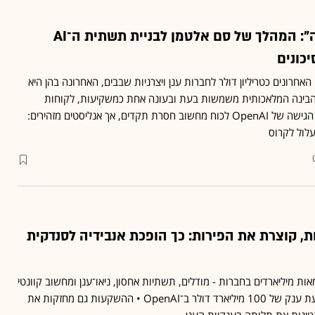
"הולך על כל הקופה": המהלך של סם אלטמן לבניית תשתית ה־AI
יכונים
שים האחרונים כטריליון דולר לחברות ענן ויצרניות שבבים, האחרונה בהן היא
ק הבינה המלאכותית משמשות בעת ובעונה אחת כמשקיעות, לקוחות
וספקיות זו של זו • בינתיים הגישה של OpenAI לכוח מחשוב חסרת תקדים, אך אנליסטים מזהירים:
עלול לקרוס
, קוצרת את הפירות: כך הופכת אנבידיה לסנדקית
 מיליארדים בחברות - מודלים, תשתיות אחסון, ניאו־ענן ומחשוב קוונטי
- ורק השבוע ביצעה השקעת ענק של 100 מיליארד דולר ב־OpenAI • ההשקעות גם מחזקות את