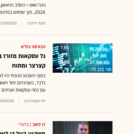
גיגה־וואט • השלב הראשון,
2026, תוך שימוש בפלטפורמת Vera Rubin של אנבידיה
מיטל וייזברג
22.09.2025
הבורסה בת"א
גל עסקאות מזורז 
קצרצר ומתוח
בסוף השבוע הנוכחי היו לא
בלבד, כשביניהם יחול ראש
עם כמה עסקאות ועניינים 
חזי שטרנליכט
.09.2025
דן לואב
| בלעדי