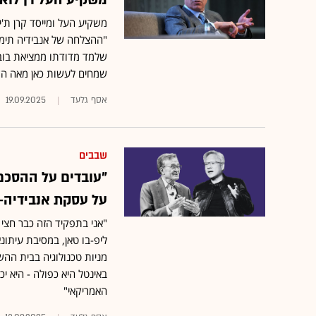
משקיע העל דן לואב
משקיע העל ומייסד קרן ת'י
"ההצלחה של אנבידיה תימשך
שלמד מדודתו ממציאת בובת
שמחים לעשות כאן מאה השק
אסף גלעד
19.09.2025
שבבים
"עובדים על ההסכם
על עסקת אנבידיה-
"אני בתפקיד הזה כבר חצי 
ליפ-בו טאן, במסיבת עיתו
האמריקאי"