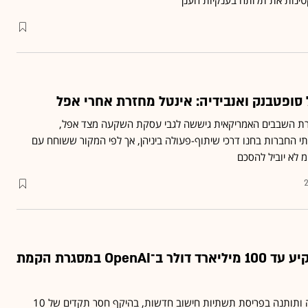
טינות את תלותה בענקיות הענן
ופטבנק ואנבידיה: אינטל מחזרת אחרי אפל
רת השבבים האמריקאית גיששה לגבי עסקת השקעה מצד אפל,
י החברות בחנו דרכי שיתוף-פעולה ביניהן, אך לפי המקור ששוחח עם
 לא יוביל להסכם
דיווח: אנבידיה תשקיע עד 100 מיליארד דולר ב־OpenAI במסגרת הקמת
ההשקעה תתבצע בהדרגה ותותנה בפריסת תשתיות חישוב חדשות, בהיקף חסר תקדים של 10