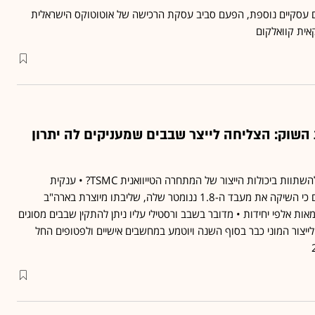
ם עסקיים נוספת, הפעם סביב עסקת הרכישה של אוטוטוקס הישראלית
אית קוואלקום
השוק: הצליחה לייצר שבבים שמעניקים לה יתרון
האם אינטל הוכיחה יכולת להשתוות ביכולות הייצור של המתחרה הטייוואנית TSMC? • ענקית
השבבים אינטל מכריזה היום כי השיקה את מעבד ה-1.8 ננומטר שלה, שליבתו מיוצרת בארה"ב
אות אלפי יחידות • מדובר בשבב ורסטילי עליו ניתן להתקין שבבים מסוגים
 לייצור המוני כבר בסוף השנה ויוטמע במחשבים אישיים ולפטופים החל