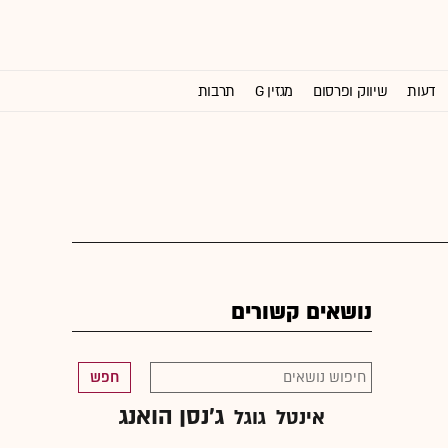
דעות
שיווק ופרסום
מגזין G
תרבות
וול סטריט ג'ורנל
נושאים קשורים
חפש
ג'נסן הואנג
אינטל
גוגל