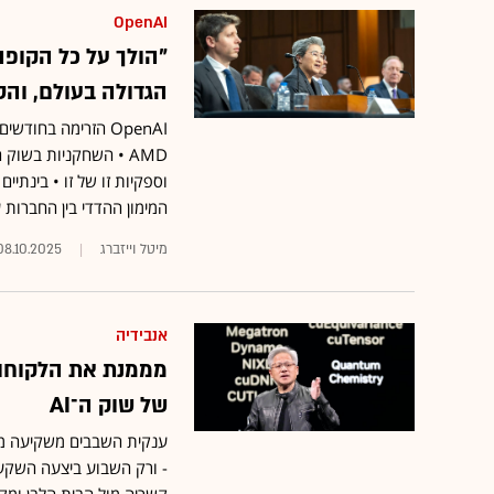
OpenAI
הגדולה בעולם, והס
OpenAI הזרימה בחוד
AMD • השחקניות בשו
המימון ההדדי בין החברות 
מיטל וייזברג
08.10.2025
אנבידיה
מממנת את הלקוחות
של שוק ה־AI
ענקית השבבים משקיעה מאות