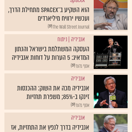
SpaceX
הוא השקיע ב־SpaceX מתחילת הדרך,
ועכשיו ירוויח מיליארדים
{19}
The Wall Street Journal
אנבידיה
| ניתוח
העסקה המשתלמת בישראל והנתון
המדאיג: 5 הערות על דוחות אנבידיה
{19}
אסף גלעד
אנבידיה
אנבידיה מכה את השוק: ההכנסות
זינקו ב-85%; משפרת תחזיות
{19}
אסף גלעד
אנבידיה
אנבידיה בדרך לנפץ את התחזיות, אז