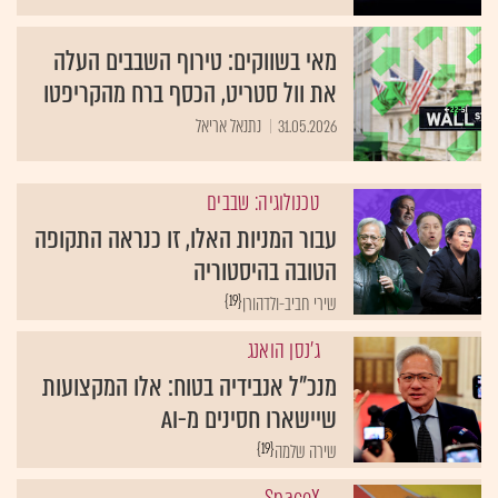
מאי בשווקים: טירוף השבבים העלה
את וול סטריט, הכסף ברח מהקריפטו
31.05.2026
נתנאל אריאל
טכנולוגיה: שבבים
עבור המניות האלו, זו כנראה התקופה
הטובה בהיסטוריה
{19}
שירי חביב-ולדהורן
ג'נסן הואנג
מנכ"ל אנבידיה בטוח: אלו המקצועות
שיישארו חסינים מ-AI
{19}
שירה שלמה