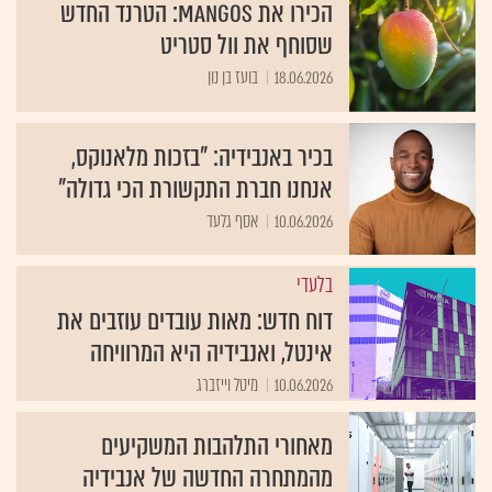
הכירו את MANGOS: הטרנד החדש
שסוחף את וול סטריט
18.06.2026
בועז בן נון
בכיר באנבידיה: "בזכות מלאנוקס,
אנחנו חברת התקשורת הכי גדולה"
10.06.2026
אסף גלעד
בלעדי
דוח חדש: מאות עובדים עוזבים את
אינטל, ואנבידיה היא המרוויחה
10.06.2026
מיטל וייזברג
מאחורי התלהבות המשקיעים
מהמתחרה החדשה של אנבידיה