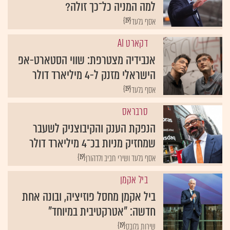
למה המניה כל־כך זולה?
{19}
אסף גלעד
דקארט AI
אנבידיה מצטרפת: שווי הסטארט-אפ
הישראלי מזנק ל-4 מיליארד דולר
{19}
אסף גלעד
סרבראס
הנפקת הענק והקיבוצניק לשעבר
שמחזיק מניות בכ־4 מיליארד דולר
{19}
אסף גלעד ושירי חביב ולדהורן
ביל אקמן
ביל אקמן מחסל פוזיציה, ובונה אחת
חדשה: "אטרקטיבית במיוחד"
{19}
שירות גלובס