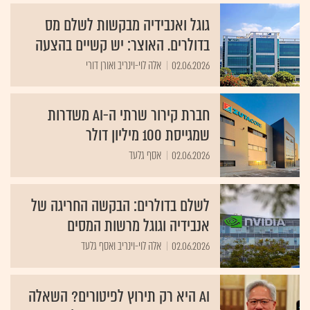
גוגל ואנבידיה מבקשות לשלם מס
בדולרים. האוצר: יש קשיים בהצעה
02.06.2026
אלה לוי-וינריב ואורן דורי
חברת קירור שרתי ה-AI משדרות
שמגייסת 100 מיליון דולר
02.06.2026
אסף גלעד
לשלם בדולרים: הבקשה החריגה של
אנבידיה וגוגל מרשות המסים
02.06.2026
אלה לוי-וינריב ואסף גלעד
AI היא רק תירוץ לפיטורים? השאלה