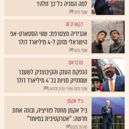
למה המניה כל־כך זולה?
{19}
אסף גלעד
דקארט AI
אנבידיה מצטרפת: שווי הסטארט-אפ
הישראלי מזנק ל-4 מיליארד דולר
{19}
אסף גלעד
סרבראס
הנפקת הענק והקיבוצניק לשעבר
שמחזיק מניות בכ־4 מיליארד דולר
{19}
אסף גלעד ושירי חביב ולדהורן
ביל אקמן
ביל אקמן מחסל פוזיציה, ובונה אחת
חדשה: "אטרקטיבית במיוחד"
{19}
שירות גלובס