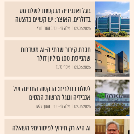
גוגל ואנבידיה מבקשות לשלם מס
בדולרים. האוצר: יש קשיים בהצעה
02.06.2026
אלה לוי-וינריב ואורן דורי
חברת קירור שרתי ה-AI משדרות
שמגייסת 100 מיליון דולר
02.06.2026
אסף גלעד
לשלם בדולרים: הבקשה החריגה של
אנבידיה וגוגל מרשות המסים
02.06.2026
אלה לוי-וינריב ואסף גלעד
AI היא רק תירוץ לפיטורים? השאלה