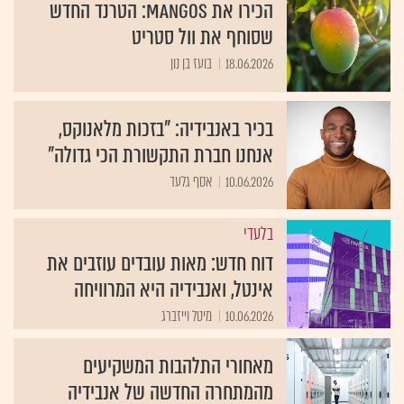
הכירו את MANGOS: הטרנד החדש
שסוחף את וול סטריט
18.06.2026
בועז בן נון
בכיר באנבידיה: "בזכות מלאנוקס,
אנחנו חברת התקשורת הכי גדולה"
10.06.2026
אסף גלעד
בלעדי
דוח חדש: מאות עובדים עוזבים את
אינטל, ואנבידיה היא המרוויחה
10.06.2026
מיטל וייזברג
מאחורי התלהבות המשקיעים
מהמתחרה החדשה של אנבידיה