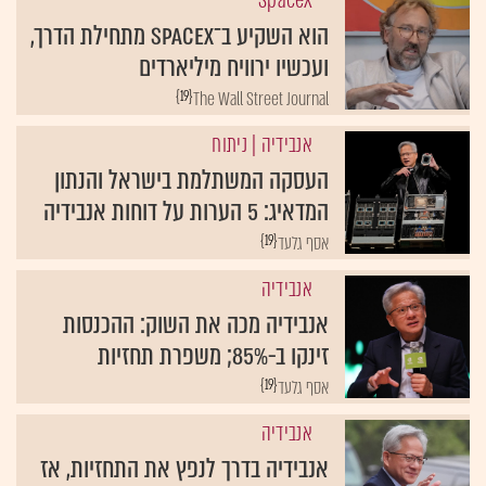
SpaceX
הוא השקיע ב־SpaceX מתחילת הדרך,
ועכשיו ירוויח מיליארדים
{19}
The Wall Street Journal
אנבידיה
| ניתוח
העסקה המשתלמת בישראל והנתון
המדאיג: 5 הערות על דוחות אנבידיה
{19}
אסף גלעד
אנבידיה
אנבידיה מכה את השוק: ההכנסות
זינקו ב-85%; משפרת תחזיות
{19}
אסף גלעד
אנבידיה
אנבידיה בדרך לנפץ את התחזיות, אז