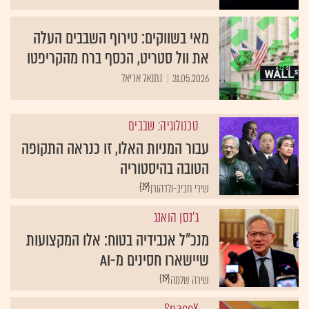
מאי בשווקים: טירוף השבבים העלה
את וול סטריט, הכסף ברח מהקריפטו
31.05.2026
נתנאל אריאל
טכנולוגיה: שבבים
עבור המניות האלו, זו כנראה התקופה
הטובה בהיסטוריה
{19}
שירי חביב-ולדהורן
ג'נסן הואנג
מנכ"ל אנבידיה בטוח: אלו המקצועות
שיישארו חסינים מ-AI
{19}
שירה שלמה