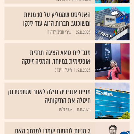
האנליסט שממליץ על 10 מניות
ומשוכנע: חברות ה־AI עוד יזנקו
27.11.2025
שירי חביב ולדהורן
מנכ"לית AMD הציגה תחזית
אופטימית במיוחד, והמניה זינקה
12.11.2025
מיטל וייזברג
מניית אנבידיה נפלה לאחר שסופטבנק
חיסלה את החזקותיה
11.11.2025
אסף גלעד
3 מניות לוהטות יעמדו למבחן: האם