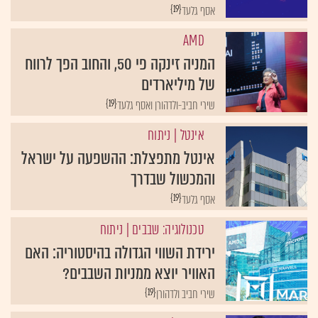
{19}
אסף גלעד
AMD
המניה זינקה פי 50, והחוב הפך לרווח
של מיליארדים
{19}
שירי חביב-ולדהורן ואסף גלעד
אינטל
| ניתוח
אינטל מתפצלת: ההשפעה על ישראל
והמכשול שבדרך
{19}
אסף גלעד
טכנולוגיה: שבבים
| ניתוח
ירידת השווי הגדולה בהיסטוריה: האם
האוויר יוצא ממניות השבבים?
{19}
שירי חביב ולדהורן