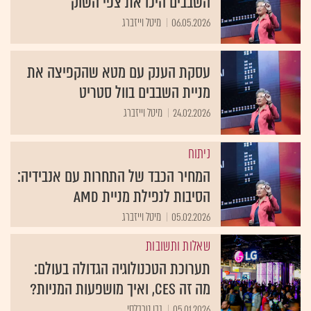
השבבים היכו את צפי השוק
06.05.2026
מיטל וייזברג
עסקת הענק עם מטא שהקפיצה את
מניית השבבים בוול סטריט
24.02.2026
מיטל וייזברג
ניתוח
המחיר הכבד של התחרות עם אנבידיה:
הסיבות לנפילת מניית AMD
05.02.2026
מיטל וייזברג
שאלות ותשובות
תערוכת הטכנולוגיה הגדולה בעולם:
מה זה CES, ואיך מושפעות המניות?
05.01.2026
נבו טרבלסי