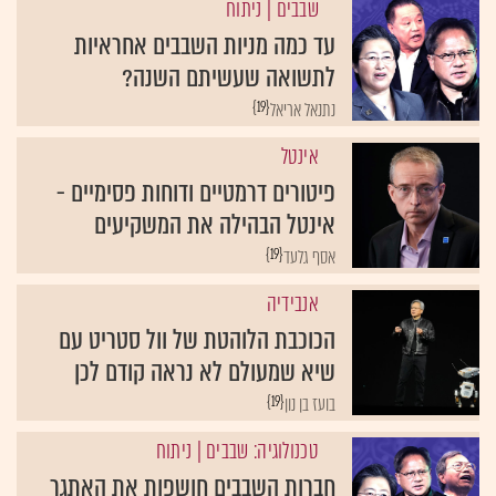
שבבים
| ניתוח
עד כמה מניות השבבים אחראיות
לתשואה שעשיתם השנה?
{19}
נתנאל אריאל
אינטל
פיטורים דרמטיים ודוחות פסימיים -
אינטל הבהילה את המשקיעים
{19}
אסף גלעד
אנבידיה
הכוכבת הלוהטת של וול סטריט עם
שיא שמעולם לא נראה קודם לכן
{19}
בועז בן נון
טכנולוגיה: שבבים
| ניתוח
חברות השבבים חושפות את האתגר