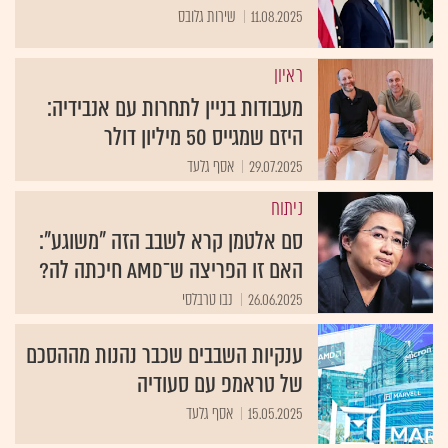
11.08.2025
שירות גלובס
ראיון
מעבודות בניין לתחרות עם אנבידיה:
היזם שמגייס 50 מיליון דולר
29.07.2025
אסף גלעד
ניתוח
סם אלטמן קרא לשבב הזה "משוגע":
האם זו הפריצה ש־AMD חיכתה לה?
26.06.2025
נבו טרבלסי
ענקיות השבבים שכבר נהנות מההסכם
של טראמפ עם סעודיה
15.05.2025
אסף גלעד