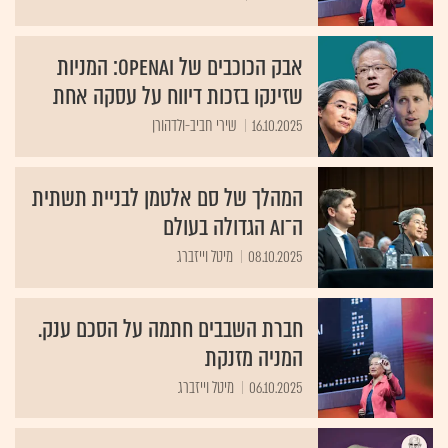
אבק הכוכבים של OpenAI: המניות
שזינקו בזכות דיווח על עסקה אחת
16.10.2025
שירי חביב-ולדהורן
המהלך של סם אלטמן לבניית תשתית
ה־AI הגדולה בעולם
08.10.2025
מיטל וייזברג
חברת השבבים חתמה על הסכם ענק.
המניה מזנקת
06.10.2025
מיטל וייזברג