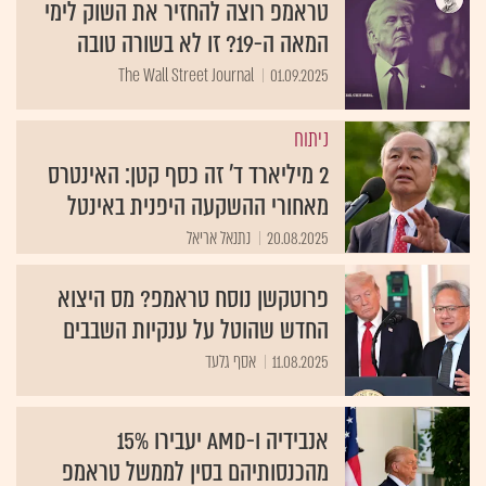
טראמפ רוצה להחזיר את השוק לימי
המאה ה-19? זו לא בשורה טובה
The Wall Street Journal
01.09.2025
ניתוח
2 מיליארד ד' זה כסף קטן: האינטרס
מאחורי ההשקעה היפנית באינטל
20.08.2025
נתנאל אריאל
פרוטקשן נוסח טראמפ? מס היצוא
החדש שהוטל על ענקיות השבבים
11.08.2025
אסף גלעד
אנבידיה ו-AMD יעבירו 15%
מהכנסותיהם בסין לממשל טראמפ