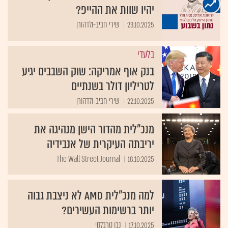
יהיו שוות את ההייפ?
23.10.2025
שירי חביב-ולדהורן
בלעדי
בנק אוף אמריקה: שוק השבבים יגיע
לטריליון דולר בשנתיים
22.10.2025
שירי חביב-ולדהורן
מנכ"לית מהדור הישן מנהיגה את
יריבתה העיקרית של אנבידיה
The Wall Street Journal
18.10.2025
למה מנכ"לית AMD לא ניצבת גבוה
יותר ברשימות העשירים?
17.10.2025
נבו טרבלסי