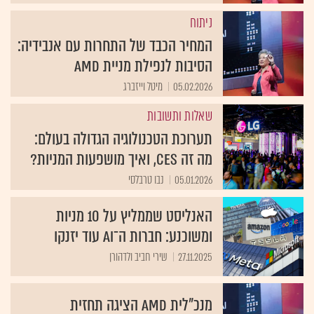
ניתוח
המחיר הכבד של התחרות עם אנבידיה:
הסיבות לנפילת מניית AMD
05.02.2026
מיטל וייזברג
שאלות ותשובות
תערוכת הטכנולוגיה הגדולה בעולם:
מה זה CES, ואיך מושפעות המניות?
05.01.2026
נבו טרבלסי
האנליסט שממליץ על 10 מניות
ומשוכנע: חברות ה־AI עוד יזנקו
27.11.2025
שירי חביב ולדהורן
מנכ"לית AMD הציגה תחזית