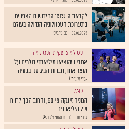
06.01.2025
נתנאל אריאל
לקראת ה-CES: החידושים הצפויים
בתערוכת הטכנולוגיה הגדולה בעולם
02.01.2025
נבו טרבלסי
טכנולוגיה: ענקיות הטכנולוגיה
אחרי שהוציאו מיליארדי דולרים על
מוצר אחד, חברות הביג טק בבעיה
{19}
אסף גלעד
AMD
המניה זינקה פי 50, והחוב הפך לרווח
של מיליארדים
{19}
שירי חביב-ולדהורן ואסף גלעד