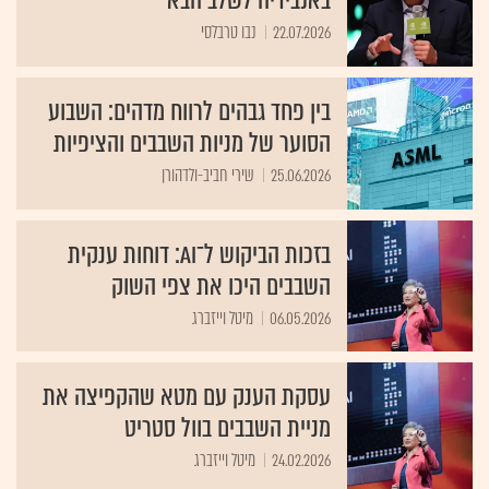
באנבידיה לשלב הבא
22.07.2026
נבו טרבלסי
בין פחד גבהים לרווח מדהים: השבוע
הסוער של מניות השבבים והציפיות
25.06.2026
שירי חביב-ולדהורן
בזכות הביקוש ל־AI: דוחות ענקית
השבבים היכו את צפי השוק
06.05.2026
מיטל וייזברג
עסקת הענק עם מטא שהקפיצה את
מניית השבבים בוול סטריט
24.02.2026
מיטל וייזברג