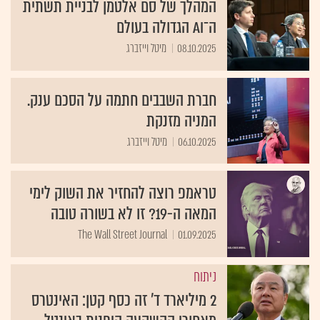
המהלך של סם אלטמן לבניית תשתית
ה־AI הגדולה בעולם
08.10.2025
מיטל וייזברג
חברת השבבים חתמה על הסכם ענק.
המניה מזנקת
06.10.2025
מיטל וייזברג
טראמפ רוצה להחזיר את השוק לימי
המאה ה-19? זו לא בשורה טובה
The Wall Street Journal
01.09.2025
ניתוח
2 מיליארד ד' זה כסף קטן: האינטרס