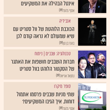
אינטל הבהילה את המשקיעים
{19}
אסף גלעד
אנבידיה
הכוכבת הלוהטת של וול סטריט עם
שיא שמעולם לא נראה קודם לכן
{19}
בועז בן נון
טכנולוגיה: שבבים
| ניתוח
חברות השבבים חושפות את האתגר
של הסקטור הלוהט בוול סטריט
{19}
נתנאל אריאל
סופר מיקרו
שתי מניות שבבים פרסמו אתמול
דוחות. איך הגיבו המשקיעים?
{19}
אסף גלעד