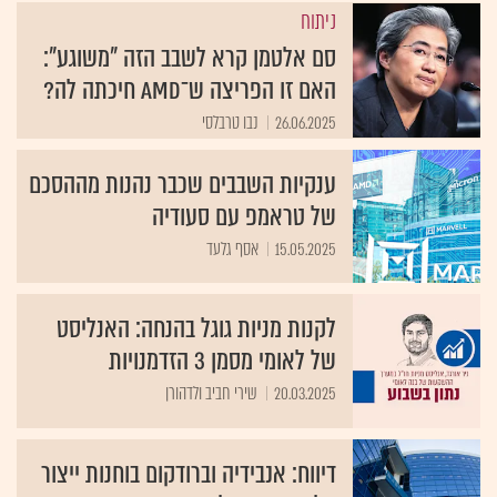
ניתוח
סם אלטמן קרא לשבב הזה "משוגע":
האם זו הפריצה ש־AMD חיכתה לה?
26.06.2025
נבו טרבלסי
ענקיות השבבים שכבר נהנות מההסכם
של טראמפ עם סעודיה
15.05.2025
אסף גלעד
לקנות מניות גוגל בהנחה: האנליסט
של לאומי מסמן 3 הזדמנויות
20.03.2025
שירי חביב ולדהורן
דיווח: אנבידיה וברודקום בוחנות ייצור