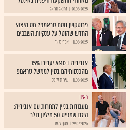
מאחורי ההשקעה היפנית באינטל
20.08.2025
נתנאל אריאל
פרוטקשן נוסח טראמפ? מס היצוא
החדש שהוטל על ענקיות השבבים
11.08.2025
אסף גלעד
אנבידיה ו-AMD יעבירו 15%
מהכנסותיהם בסין לממשל טראמפ
11.08.2025
שירות גלובס
ראיון
מעבודות בניין לתחרות עם אנבידיה:
היזם שמגייס 50 מיליון דולר
29.07.2025
אסף גלעד