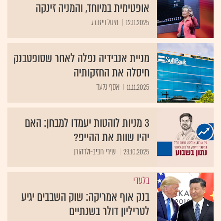
אופטימית במיוחד, והמניה זינקה
12.11.2025
מיטל וייזברג
מניית אנבידיה נפלה לאחר שסופטבנק
חיסלה את החזקותיה
11.11.2025
אסף גלעד
3 מניות לוהטות יעמדו למבחן: האם
יהיו שוות את ההייפ?
23.10.2025
שירי חביב-ולדהורן
בלעדי
בנק אוף אמריקה: שוק השבבים יגיע
לטריליון דולר בשנתיים