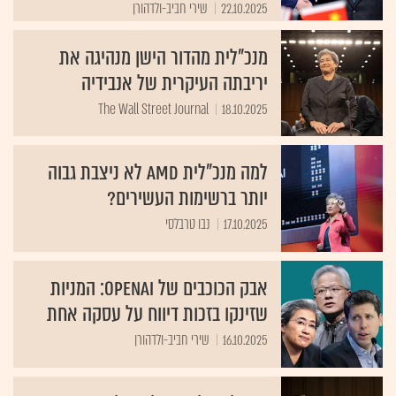
22.10.2025
שירי חביב-ולדהורן
מנכ"לית מהדור הישן מנהיגה את
יריבתה העיקרית של אנבידיה
The Wall Street Journal
18.10.2025
למה מנכ"לית AMD לא ניצבת גבוה
יותר ברשימות העשירים?
17.10.2025
נבו טרבלסי
אבק הכוכבים של OpenAI: המניות
שזינקו בזכות דיווח על עסקה אחת
16.10.2025
שירי חביב-ולדהורן