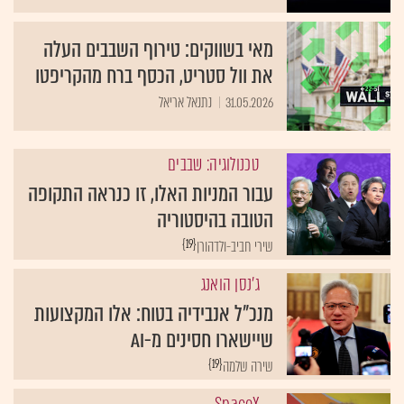
מאי בשווקים: טירוף השבבים העלה
את וול סטריט, הכסף ברח מהקריפטו
31.05.2026
נתנאל אריאל
טכנולוגיה: שבבים
עבור המניות האלו, זו כנראה התקופה
הטובה בהיסטוריה
{19}
שירי חביב-ולדהורן
ג'נסן הואנג
מנכ"ל אנבידיה בטוח: אלו המקצועות
שיישארו חסינים מ-AI
{19}
שירה שלמה