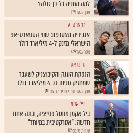
למה המניה כל־כך זולה?
{19}
אסף גלעד
דקארט AI
אנבידיה מצטרפת: שווי הסטארט-אפ
הישראלי מזנק ל-4 מיליארד דולר
{19}
אסף גלעד
סרבראס
הנפקת הענק והקיבוצניק לשעבר
שמחזיק מניות בכ־4 מיליארד דולר
{19}
אסף גלעד ושירי חביב ולדהורן
ביל אקמן
ביל אקמן מחסל פוזיציה, ובונה אחת
חדשה: "אטרקטיבית במיוחד"
{19}
שירות גלובס