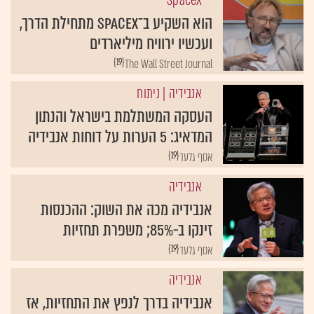
SpaceX
הוא השקיע ב־SpaceX מתחילת הדרך,
ועכשיו ירוויח מיליארדים
{19}
The Wall Street Journal
אנבידיה
| ניתוח
העסקה המשתלמת בישראל והנתון
המדאיג: 5 הערות על דוחות אנבידיה
{19}
אסף גלעד
אנבידיה
אנבידיה מכה את השוק: ההכנסות
זינקו ב-85%; משפרת תחזיות
{19}
אסף גלעד
אנבידיה
אנבידיה בדרך לנפץ את התחזיות, אז