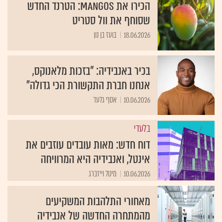
הכירו את MANGOS: הטרנד החדש
שסוחף את וול סטריט
18.06.2026
בועז בן נון
בכיר באנבידיה: "בזכות מלאנוקס,
אנחנו חברת התקשורת הכי גדולה"
10.06.2026
אסף גלעד
בלעדי
דוח חדש: מאות עובדים עוזבים את
אינטל, ואנבידיה היא המרוויחה
10.06.2026
מיטל וייזברג
מאחורי התלהבות המשקיעים
מהמתחרה החדשה של אנבידיה