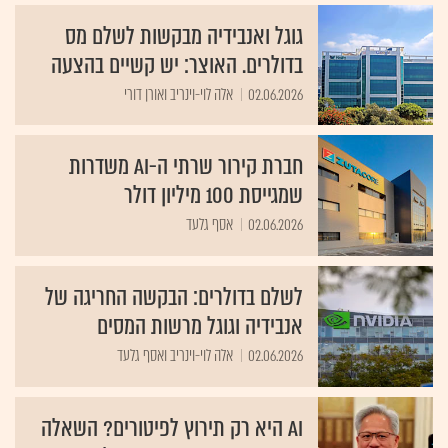
גוגל ואנבידיה מבקשות לשלם מס
בדולרים. האוצר: יש קשיים בהצעה
02.06.2026
אלה לוי-וינריב ואורן דורי
חברת קירור שרתי ה-AI משדרות
שמגייסת 100 מיליון דולר
02.06.2026
אסף גלעד
לשלם בדולרים: הבקשה החריגה של
אנבידיה וגוגל מרשות המסים
02.06.2026
אלה לוי-וינריב ואסף גלעד
AI היא רק תירוץ לפיטורים? השאלה