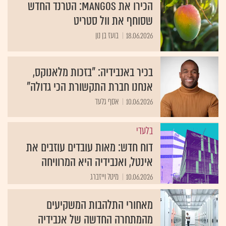
הכירו את MANGOS: הטרנד החדש
שסוחף את וול סטריט
18.06.2026
בועז בן נון
בכיר באנבידיה: "בזכות מלאנוקס,
אנחנו חברת התקשורת הכי גדולה"
10.06.2026
אסף גלעד
בלעדי
דוח חדש: מאות עובדים עוזבים את
אינטל, ואנבידיה היא המרוויחה
10.06.2026
מיטל וייזברג
מאחורי התלהבות המשקיעים
מהמתחרה החדשה של אנבידיה