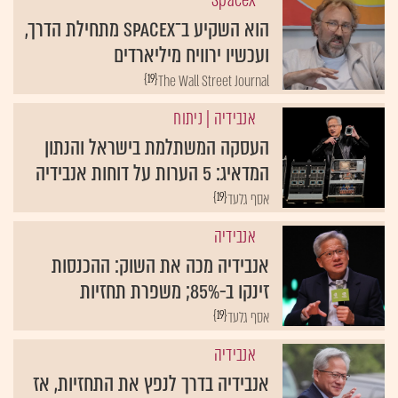
SpaceX
הוא השקיע ב־SpaceX מתחילת הדרך,
ועכשיו ירוויח מיליארדים
{19}
The Wall Street Journal
אנבידיה
| ניתוח
העסקה המשתלמת בישראל והנתון
המדאיג: 5 הערות על דוחות אנבידיה
{19}
אסף גלעד
אנבידיה
אנבידיה מכה את השוק: ההכנסות
זינקו ב-85%; משפרת תחזיות
{19}
אסף גלעד
אנבידיה
אנבידיה בדרך לנפץ את התחזיות, אז