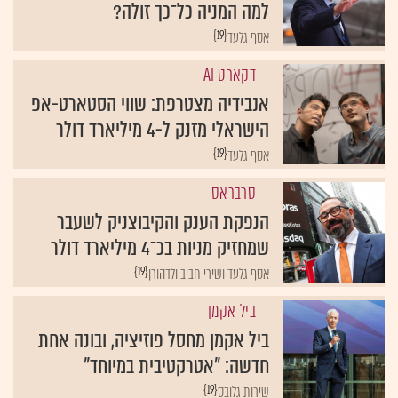
למה המניה כל־כך זולה?
{19}
אסף גלעד
דקארט AI
אנבידיה מצטרפת: שווי הסטארט-אפ
הישראלי מזנק ל-4 מיליארד דולר
{19}
אסף גלעד
סרבראס
הנפקת הענק והקיבוצניק לשעבר
שמחזיק מניות בכ־4 מיליארד דולר
{19}
אסף גלעד ושירי חביב ולדהורן
ביל אקמן
ביל אקמן מחסל פוזיציה, ובונה אחת
חדשה: "אטרקטיבית במיוחד"
{19}
שירות גלובס