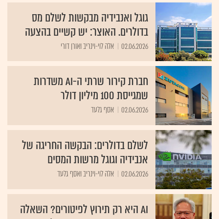
גוגל ואנבידיה מבקשות לשלם מס
בדולרים. האוצר: יש קשיים בהצעה
02.06.2026
אלה לוי-וינריב ואורן דורי
חברת קירור שרתי ה-AI משדרות
שמגייסת 100 מיליון דולר
02.06.2026
אסף גלעד
לשלם בדולרים: הבקשה החריגה של
אנבידיה וגוגל מרשות המסים
02.06.2026
אלה לוי-וינריב ואסף גלעד
AI היא רק תירוץ לפיטורים? השאלה