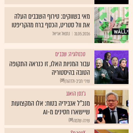
מאי בשווקים: טירוף השבבים העלה
את וול סטריט, הכסף ברח מהקריפטו
31.05.2026
נתנאל אריאל
טכנולוגיה: שבבים
עבור המניות האלו, זו כנראה התקופה
הטובה בהיסטוריה
{19}
שירי חביב-ולדהורן
ג'נסן הואנג
מנכ"ל אנבידיה בטוח: אלו המקצועות
שיישארו חסינים מ-AI
{19}
שירה שלמה