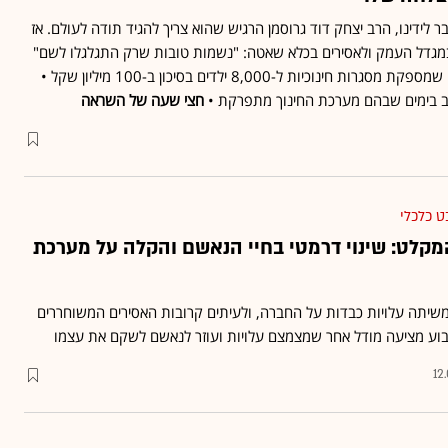
הכותל עבר לידינו, הרב יצחק דוד גרוסמן הרגיש שהוא צריך להגיד תודה לעולם. אז
 במגדל העמק ולאסירים בכלא שאטה: "נשמות טובות שרק התגלגלו לשם"
• היום הוא מפעיל אימפריה שמספקת מסגרות חינוכיות ל-8,000 ילדים בסיכון ב-100 מיליון שקל •
כב בימים שבהם מערכת החינוך מתפרקת •
חצי שעה של השראה
 כלכלי
המקלט: שינוי דרמטי בחיי הנאשם והקלה על מערכת
 משיתה עלויות כבדות על החברה, ולעיתים קרובות האסירים המשוחררים
וע מציעה מודל אחר שמצמצם עלויות ועוזר לנאשם לשקם את עצמו
12