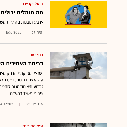
ניהול וקריירה
מה מנהלים יכולים
ארבע תובנות ניהוליות מש
עמרי גפן
16.10.2021
בתי סוהר
בריחת האסירים הי
ישראל ממוקמת הרחק מאחו
פשפשים במיטה, היעדר שיק
גלבוע היא הזדמנות להזכי
ציבורי ראשון במעלה
עו"ד אן סוצ'יו
13.09.2021
נגיף הקורונה