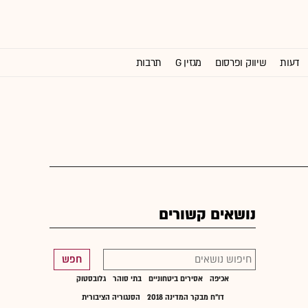
דעות
שיווק ופרסום
מגזין G
תרבות
וול סטריט ג'ורנל
נושאים קשורים
חפש
אכיפה
אסירים ביטחוניים
בתי סוהר
גלובסטוק
דו"ח מבקר המדינה 2018
הסנגוריה הציבורית