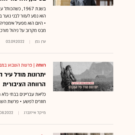
​בשנת 1967, כש
הוא נסע לעזור לבני נוער
מבט מקרוב על ניהול מור
ערן גפן
02.09.2022
רווחה
| פרשת השבוע במבט
יתרונות מודל עיר 
הרווחה הציבורית
כליאת עבריינים בבתי כלא
חוזרים לפשע • פרשת השב
מייקל אייזנברג
.08.2022