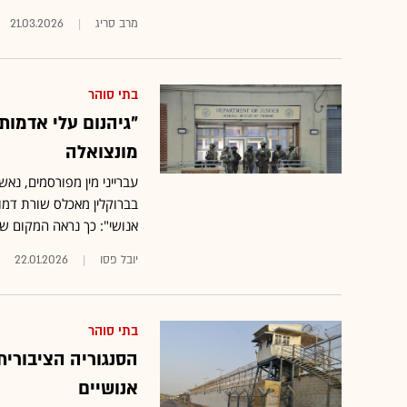
מרב סריג
21.03.2026
בתי סוהר
"גיהנום עלי אדמות
מונצואלה
עברייני מין מפורסמים, נא
בברוקלין מאכלס שורת דמו
אנושי": כך נראה המקום ש
יובל פסו
22.01.2026
בתי סוהר
הסנגוריה הציבורית
אנושיים