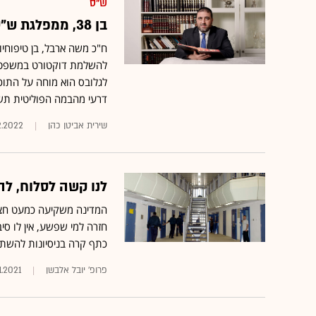
ש"ס
בן 38, ממפלגת ש"ס: הכירו את חבר הכנסת הסובלני ביותר במשכן
ח"כ משה ארבל, בן טיפוחיו
להשלמת דוקטורט במשפטים,
לגלובס הוא מוחה על התוכנ
דרעי מהבמה הפוליטית תשפ
שירית אביטן כהן
2.2022
לנו קשה לסלוח, ל
המדינה משקיעה כמעט חצי 
חזרה למי שפשע, אין לו סי
כתף קרה בניסיונות להשתל
פרופ' יובל אלבשן
1.2021