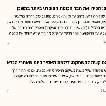
 של אריה דרעי, נלחם על זכויות אסירים, מתנדב כרב קהילה במקביל
 ומאמין שהפתרון לקיטוב בחברה הישראלית נמצא במסורתיות • בראיון
ית הכלכלית ("העשירונים הנמוכים הופקרו") ומסביר למה הירידה של
יע על האופוזיציה יותר מאשר על ש"ס ("היחיד שידע לאחד את כולם")
11.0
הם קשה להשתקם: דילמת האסיר ביום שאחרי הכלא
מיליארד שקל בשנה בשיקום האסיר כי היא מבינה: אם לא תהיה דרך
בה לחזור לתלם • ובכל זאת, אנשים ששילמו את חובם לחברה מקבלים
ב בקהילה • כך נוצר מעגל קסמים שכולנו משלמים עליו
26.1