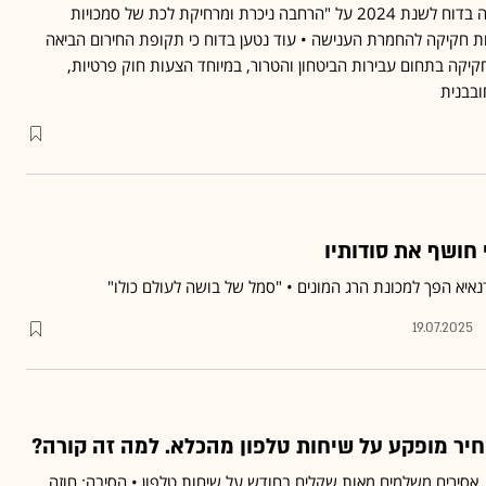
הסנגוריה הציבורית מתריעה בדוח לשנת 2024 על "הרחבה ניכרת ומרחיקת לכת של סמכויות
מות חקיקה להחמרת הענישה • עוד נטען בדוח כי תקופת החירום הביאה
קיקה בתחום עבירות הביטחון והטרור, במיוחד הצעות חוק פרטיות,
ובבנית
חושף את סודותיו
איא הפך למכונת הרג המונים • "סמל של בושה לעולם כולו"
19.07.2025
יר מופקע על שיחות טלפון מהכלא. למה זה קורה?
 אסירים משלמים מאות שקלים בחודש על שיחות טלפון • הסיבה: חוזה