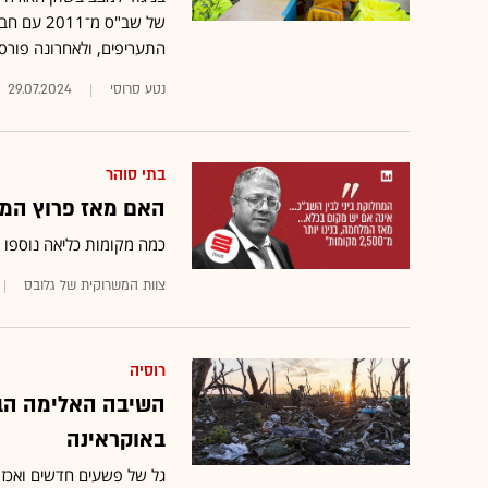
של שב"ס מ
התעריפים, ולאחרונה פורס
נטע סרוסי
29.07.2024
בתי סוהר
האם מאז פרוץ המלחמה נוספו 2,500
כמה מקומות כליאה נוספו מאז 7 באוקטובר? הרבה, אבל לא
צוות המשרוקית של גלובס
רוסיה
השיבה האלימה הבי
באוקראינה
גל של פשעים חדשים ואכזר