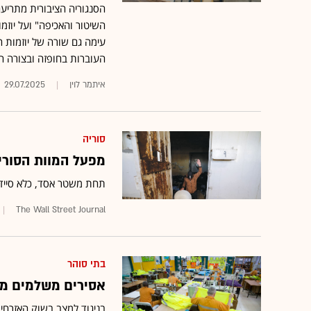
השיטור והאכיפה" ועל יוז
עימה גם שורה של יוזמות ח
העוברות בחופזה ובצורה ח
איתמר לוין
29.07.2025
סוריה
מפעל המוות הסורי 
תחת משטר אסד, כלא סיידנ
The Wall Street Journal
בתי סוהר
אסירים משלמים מח
בניגוד למצב בשוק האזרחי,