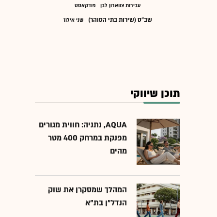
עבירות צווארון לבן
פודקאסט
שב"ס (שירות בתי הסוהר)
שני אילוז
תוכן שיווקי
AQUA, נתניה: חווית מגורים
מפנקת במרחק 400 מטר
מהים
המהלך שמסקרן את שוק
הנדל"ן בת"א