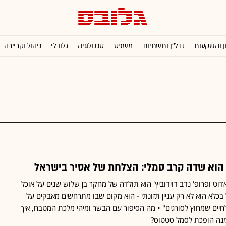
ן והשקעות
נדל''ן ותשתיות
משפט
טכנולוגיה
גלובלי
ניהול וקריירה
הוא שדה קרב סמלי: הצלחת של אסיר בישראל
ט ופרופ' נדב דוידוביץ' הוא תולדה של מחקר בן שלוש שנים על אוכל
בכלא הוא לא רק עניין תזונתי - הוא מקום שבו מתרחשים מאבקים על
חיים שמחוץ לסורגים" • מה הסיפור עם הבשר ומיהי מלכת המטבח, איך
 מנה הופכת לסמל סטטוס?