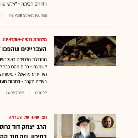
וחוזרים הביתה • "אלפי פו
The Wall Street Journal
מלחמת רוסיה-אוקראינה
העבריינים שהפכו לג
מתחילת הלחימה באוקראינה
לשמצה • רבים מהם כבר לא 
היה ידוע מראש? • סיפוריה
בשדה הקרב •
כתבות מעור
24.09.2023
OCCRP
חצי שעה של השראה
בסיכון, וזה סוד ה