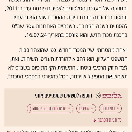
ותחזוקה של מערכת הטלפונים לאסירים פורסם עוד ב־2011,
ובמסגרת זו זכתה חברת בינת. ההסכם נשוא המכרז עתיד
להסתיים בשנה הקרובה. בשנתיים האחרונות עסק שב"ס
בהכנת מכרז חדש, והוא פורסם בתאריך 16.07.24.
"אחת ממטרותיו של המכרז החדש, כפי שהוצהר בבית
המשפט העליון, הוא להביא להורדת תעריפי השיחות. זאת,
לצד חיזוק מרכיבי ביטחון. התשתית הקיימת כיום בשב"ס לא
תשמש את המפעיל שייבחר, הכול כמפורט במסמכי המכרז".
הוספה לנושאים שמעניינים אותי
בתי סוהר
אסירים
שב"ס (שירות בתי הסוהר)
כל תגיות הכתבה
תעריפי שיחות
מכרז
בינת
טלפוניה