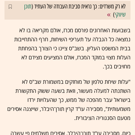
לא רק משרדים: כך נראית סביבת העבודה של העתיד (
תוכן
שיווקי
)
בשבועות האחרונים פורסם מכרז, אולם מקריאה בו לא
נמצאה כל הגבלה על תעריפי השיחות, חרף ההתחייבות
בבית המשפט העליון. בשב"ס ציינו כי הצורך בהפחתת
העלות מצוי במוקד המכרז, אולם המציעים מצידם לא
מחויבים בכך.
"עלות שיחת טלפון של מוחזקים במשמורת שב"ס לא
השתנתה למעלה מעשור, וזאת בשעה ששוק התקשורת
בישראל עבר מהפכה של ממש, כך שהעלויות ירדו
משמעותית", מסבירה עו"ד קרין תורן־היבלר, שייצגה אסירים
מטעם הסנגוריה הציבורית.
כיום, מסבירה עו"ד תורן־היבלר, אסירים משלמים פי עשרה