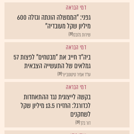
דמי הבראה
גפני: "הממשלה הונתה וגזלה 600
מיליון שקל מעובדיה"
{19}
שירות גלובס
דמי הבראה
ביה"ד חייב את "מבטחים" לפצות 57
גמלאים של התעשייה הצבאית
{19}
עו"ד אמיר טיטונוביץ'
דמי הבראה
בקשה לייצוגית נגד ההתאחדות
לכדורגל: החזירו 13.5 מיליון שקל
לשחקנים
{19}
דור בלך