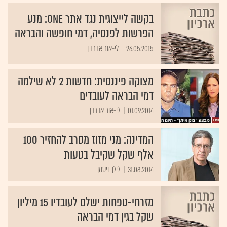
בקשה לייצוגית נגד אתר ONE: מנע
הפרשות לפנסיה, דמי חופשה והבראה
26.05.2015
לי-אור אברבך
מצוקה פיננסית: חדשות 2 לא שילמה
דמי הבראה לעובדים
01.09.2014
לי-אור אברבך
המדינה: מני מזוז מסרב להחזיר 100
אלף שקל שקיבל בטעות
31.08.2014
לילך ויסמן
מזרחי-טפחות ישלם לעובדיו 15 מיליון
שקל בגין דמי הבראה