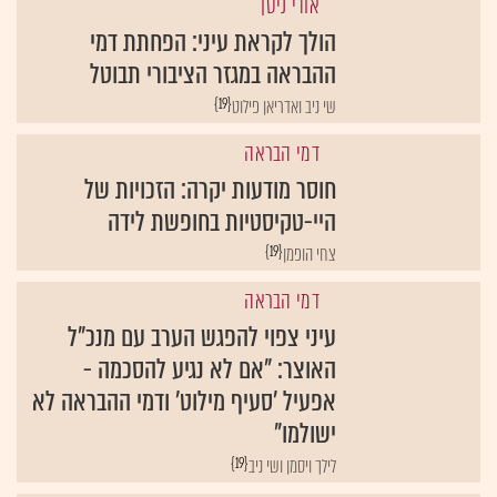
אודי ניסן
הולך לקראת עיני: הפחתת דמי
ההבראה במגזר הציבורי תבוטל
{19}
שי ניב ואדריאן פילוט
דמי הבראה
חוסר מודעות יקרה: הזכויות של
היי-טקיסטיות בחופשת לידה
{19}
צחי הופמן
דמי הבראה
עיני צפוי להפגש הערב עם מנכ"ל
האוצר: "אם לא נגיע להסכמה -
אפעיל 'סעיף מילוט' ודמי ההבראה לא
ישולמו"
{19}
לילך ויסמן ושי ניב