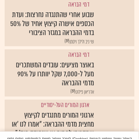
דמי הבראה
שבוע אחרי שהתנגדה נחרצות: ועדת
הכספים אישרה קיצוץ אחיד של 50%
בדמי ההבראה במגזר הציבורי
{19}
שי ניב ולילך ויסמן
דמי הבראה
באוצר מציעים: עובדים המשתכרים
מעל ל-7,000 שקל יוותרו על 90%
מדמי ההבראה
{19}
אדריאן פילוט
ארגון המורים העל-יסודיים
ארגוני המורים מתנגדים לקיצוץ
מחצית מדמי ההבראה: "אמרו לנו 'או
שתסכימו לחתום או שנחוקק חוק' "