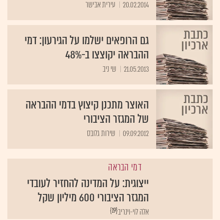
20.02.2014
עירית אבישר
גם הרופאים ישלמו על הגירעון: דמי
ההבראה יקוצצו ב-48%
21.05.2013
שי ניב
האוצר מתכנן קיצוץ בדמי ההבראה
של המגזר הציבורי
09.09.2012
שירות גלובס
דמי הבראה
ייצוגית: על המדינה להחזיר לעובדי
המגזר הציבורי 600 מיליון שקל
{19}
אלה לוי-וינריב