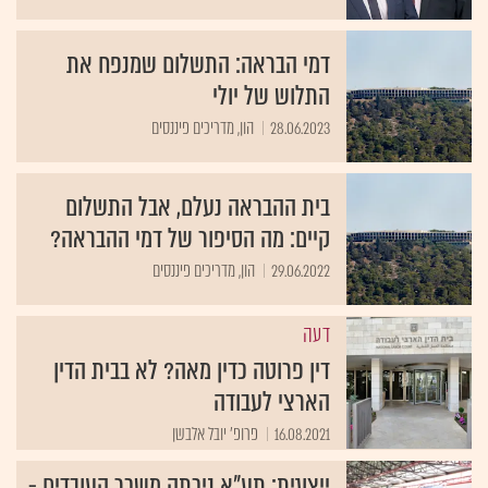
דמי הבראה: התשלום שמנפח את
התלוש של יולי
28.06.2023
הון, מדריכים פיננסים
בית ההבראה נעלם, אבל התשלום
קיים: מה הסיפור של דמי ההבראה?
29.06.2022
הון, מדריכים פיננסים
דעה
דין פרוטה כדין מאה? לא בבית הדין
הארצי לעבודה
16.08.2021
פרופ' יובל אלבשן
ייצוגית: תע"א ניכתה משכר העובדים -