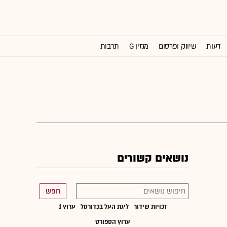
דעות
שיווק ופרסום
מגזין G
תרבות
וול סטריט ג'ורנל
נושאים קשורים
חפש
זכויות שידור
ליגת העל בכדורסל
ערוץ 1
ערוץ הספורט