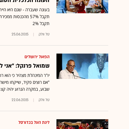
העונה הכלכלית הטובה בתולדות המינ
תקבל 2%
טל וולק
25.06.2015
הפועל ירושלים
שמואל פרנקל: "אני ל
יו"ר המינהלת מצהיר כי הוא רו
שבוע, במקרה הגרוע יהיה קצת
טל וולק
22.06.2015
ליגת העל בכדורסל