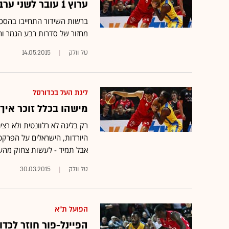
ערוץ 1 עובר לשני ערבי כדורסל בפריים-טיים בשבוע
ברשות השידור התחייבו בהסכ
מחזור של סדרות רבע הגמר וחצי הג
טל וולק
14.05.2015
ליגת העל בכדורסל
מישהו בכלל זוכר איך
רק בליגה לא רלוונטית ולא רצ
היורדות, הישראלים על הפרקט
אבל תמיד - לעשות צחוק מהע
טל וולק
30.03.2015
הפועל ת"א
הפיינל-פור חוזר לכד