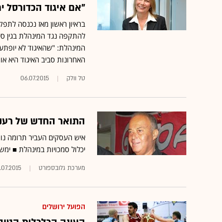
"אם איגוד הכדורסל י
בראיון ראשון מאז נכנסה לתפקי
להתקפה נגד המינהלת בגין סיר
המינהלת: "שהאיגוד לא יופתע
האחרונות סביב האיגוד היא אומ
טל וולק
06.07.2015
התואר החדש של רענן 
יכלול סמכויות במינהלת ■ ימשיך ליהנות מפרסום המו
מערכת גלובספורט
.07.2015
הפועל ירושלים