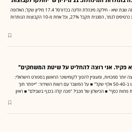
הלת: 21 מיליון ש' יחולקו לקבוצות
בעונה שעברה - שגם היא הייתה שנת שיא - חילקה מינהלת הליגה בכדורסל 17.4 מיליון שקל; האלופה
תקבל 57% מהכנסות ממכירת כרטיסים לגמר, הסגנית תקבל 27%, וכל אחת מ-10 הקבוצות הנותרות
א פקיד. אני רוצה להחליט על שיטת המשחקים"
צה יותר סמכויות, ומעוניין להפוך לקומישינר הראשון בספורט הישראלי:
"אם רוצים פקיד, שייקחו מישהו ב-50-40 אלף שקל" ■ על המשבר עם רשות השידור: "ייפתר תוך
 פחות כסף" ■ הכישלון של מכבי? "מכה קלה בכנף בשבילם" ■ ראיון