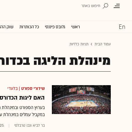
ראשי
גלובס פיננסי
כל הכותרות
שוק ההו
עמוד הבית
תגיות כלליות
מינהלת הליגה בכדור
שידורי ספורט
| בלעדי
האם ליגות הכדורסל יי
בערוץ הספורט ובמינהלת הל
במקביל עמלים במינהלת על מכרז חדש • ה
בר לביא ונבו טרבלסי
025