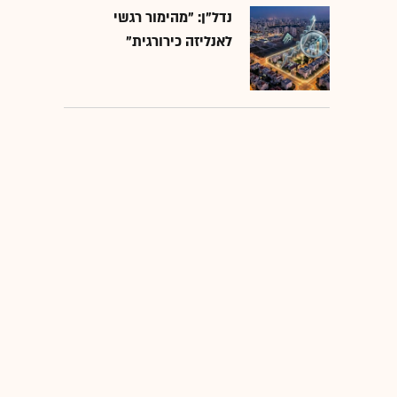
נדל"ן: "מהימור רגשי
לאנליזה כירורגית"