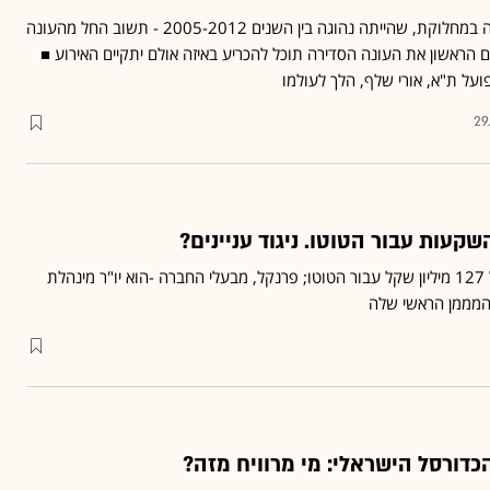
שיטת הכרעת האליפות השנויה במחלוקת, שהייתה נהוגה בין השנים 2005-2012 - תשוב החל מהעונה
הראשון את העונה הסדירה תוכל להכריע באיזה אולם יתקיים האירוע ■
על ת"א, אורי שלף, הלך לעולמו
29
קעות עבור הטוטו. ניגוד עניינים?
אפסילון ניהל ב-2014 תיק של 127 מיליון שקל עבור הטוטו; פרנקל, מבעלי החברה -הוא יו"ר מינהלת
 המממן הראשי שלה
דורסל הישראלי: מי מרוויח מזה?