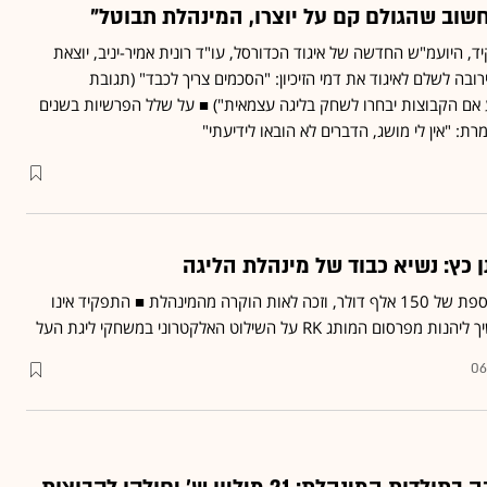
חשוב שהגולם קם על יוצרו, המינהלת תבוטל"
ד, היועמ"ש החדשה של איגוד הכדורסל, עו"ד רונית אמיר-יניב, יוצאת
ובה לשלם לאיגוד את דמי הזיכיון: "הסכמים צריך לכבד" (תגובת
 אם הקבוצות יבחרו לשחק בליגה עצמאית") ■ על שלל הפרשיות בשנים
רת: "אין לי מושג, הדברים לא הובאו לידיעתי"
כץ: נשיא כבוד של מינהלת הליגה
איש העסקים העביר תרומה נוספת של 150 אלף דולר, וזכה לאות הוקרה מהמינהלת ■ התפקיד אינו
תג RK על השילוט האלקטרוני במשחקי ליגת העל
06