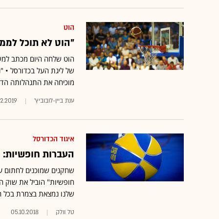
הוט
"הוט לא תוכל לממן
הוט שלחה היום מכתב למשר
של ליגת העל בכדורסל • "נ
מוכיחה את התנהלותה הדור
ענת ביין-לובוביץ'
02.2019
איגוד הכדורסל
העברות חופשיות: כ
שחקנים שמוכנים לחתום על
שלנו נמצאת בצמרת בכל ה
טל וולק
05.10.2018