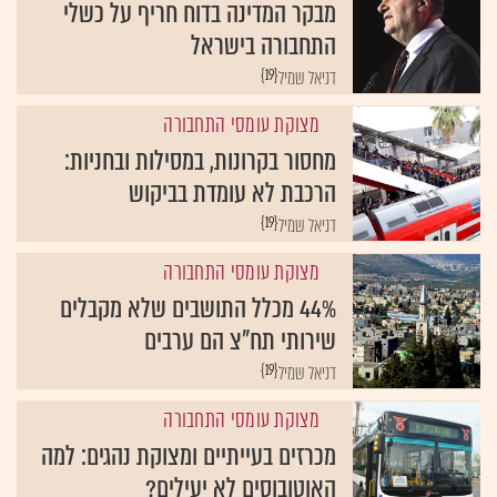
מבקר המדינה בדוח חריף על כשלי
התחבורה בישראל
{19}
דניאל שמיל
מצוקת עומסי התחבורה
מחסור בקרונות, במסילות ובחניות:
הרכבת לא עומדת בביקוש
{19}
דניאל שמיל
מצוקת עומסי התחבורה
44% מכלל התושבים שלא מקבלים
שירותי תח"צ הם ערבים
{19}
דניאל שמיל
מצוקת עומסי התחבורה
מכרזים בעייתיים ומצוקת נהגים: למה
האוטובוסים לא יעילים?