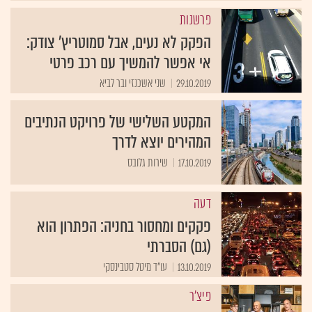
פרשנות
הפקק לא נעים, אבל סמוטריץ' צודק:
אי אפשר להמשיך עם רכב פרטי
29.10.2019
שני אשכנזי ובר לביא
המקטע השלישי של פרויקט הנתיבים
המהירים יוצא לדרך
17.10.2019
שירות גלובס
דעה
פקקים ומחסור בחניה: הפתרון הוא
(גם) הסברתי
13.10.2019
עו"ד מיטל סטבינסקי
פיצ'ר