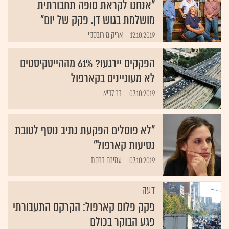
"אנחנו לקראת סופה תחבורתית
מושלמת בגוש דן. פקק של יום"
12.10.2019
אריק מירובסקי
הפקקים יירגעו? 61% מההייטקיסטים
לא מעוניינים בקארפול
07.10.2019
בר לביא
"לא פוסלים הפקעת נתיב נוסף לטובת
נסיעות קארפול"
07.10.2019
עמירם ברקת
דעה
פקק פלוס קארפול: הקרקס התעבורתי
פגע הבוקר בכולם