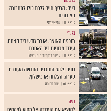
פרשנות
דעה: הכסף חייב ללכת כולו לתחבורה
הציבורית
11.12.2019
שני אשכנזי
בלעדי
תוכנית האוצר: אגרת גודש ביד האחת,
עידוד מכוניות ביד האחרת
11.12.2019
עמירם ברקת ודובי בן גדליהו
נתיב פלוס: התוכנית החדשה מעוררת
סערה. הצלחה או כישלון?
01.12.2019
שחר סמוחה
דעה
להוציא את העבודה אל מחוץ לפקקים