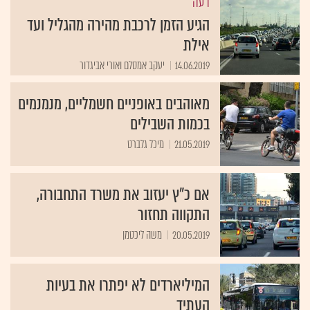
דעה
הגיע הזמן לרכבת מהירה מהגליל ועד
אילת
14.06.2019
יעקב אמסלם ואורי אביגדור
מאוהבים באופניים חשמליים, מנמנמים
בכמות השבילים
21.05.2019
מיכל גלברט
אם כ"ץ יעזוב את משרד התחבורה,
התקווה תחזור
20.05.2019
משה ליכטמן
המיליארדים לא יפתרו את בעיות
העתיד