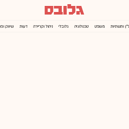
''ן ותשתיות
משפט
טכנולוגיה
גלובלי
ניהול וקריירה
דעות
שיווק ופ