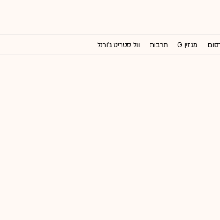
רסום
מגזין G
תרבות
וול סטריט ג'ורנל