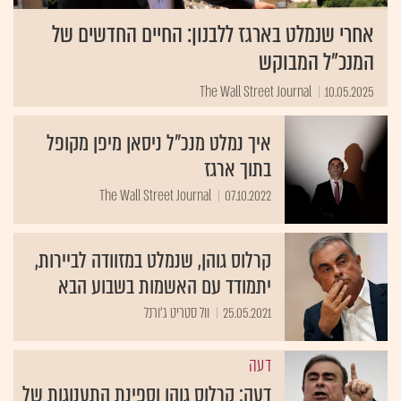
אחרי שנמלט בארגז ללבנון: החיים החדשים של
המנכ"ל המבוקש
The Wall Street Journal
10.05.2025
איך נמלט מנכ"ל ניסאן מיפן מקופל
בתוך ארגז
The Wall Street Journal
07.10.2022
קרלוס גוהן, שנמלט במזוודה לביירות,
יתמודד עם האשמות בשבוע הבא
25.05.2021
וול סטריט ג'ורנל
דעה
דעה: קרלוס גוהן וספינת התענוגות של