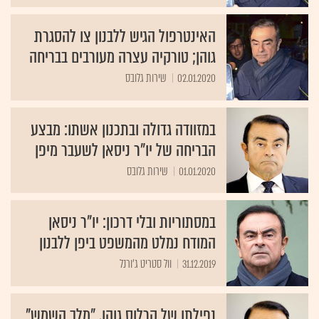
האינטרפול הגיש ללבנון צו להסגרת
גוהן; טורקיה עצרה מעורבים בבריחה
02.01.2020
שירות גלובס
במזוודה גדולה ובתכנון אשתו: מבצע
הבריחה של יו"ר ניסאן לשעבר מיפן
01.01.2020
שירות גלובס
במסתוריות ובלי דרכון: יו"ר ניסאן
המודח נמלט מהמשפט ביפן ללבנון
31.12.2019
וול סטריט ג'ורנל
נפילתו של קרלוס גוהן, "מלך השמש"