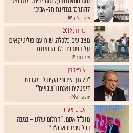
100 מחשבות על 100 ימים: "להפסיק
להתרכז במדינת תל-אביב"
{19}
שירות גלובס
בחירות 2019
מצביעים כלכלה: שיח עם פוליטיקאים
על הסוגיות בלב הבחירות
{19}
שירי דובר
אוריאל לין
"כל גוף ציבורי מקים לו מערכת
דיגיטלית ואנחנו 'שבויים'"
{19}
יובל אזולאי
אבי בן אסייג
מנכ"ל אסם: "החלום שלנו – במבה
בכל סופר בארה"ב"