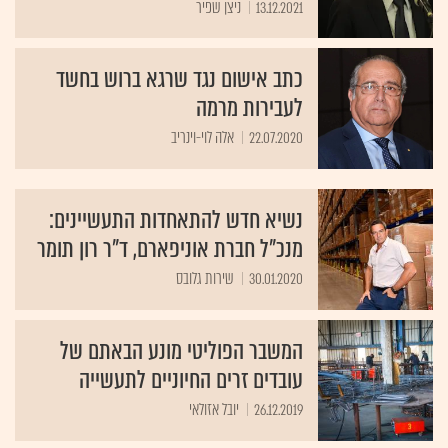
13.12.2021
ניצן שפיר
כתב אישום נגד שרגא ברוש בחשד
לעבירות מרמה
22.07.2020
אלה לוי-וינריב
נשיא חדש להתאחדות התעשיינים:
מנכ"ל חברת אוניפארם, ד"ר רון תומר
30.01.2020
שירות גלובס
המשבר הפוליטי מונע הבאתם של
עובדים זרים החיוניים לתעשייה
26.12.2019
יובל אזולאי