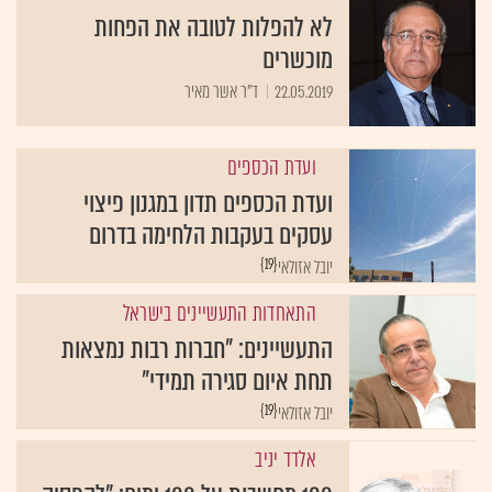
לא להפלות לטובה את הפחות
מוכשרים
22.05.2019
ד"ר אשר מאיר
ועדת הכספים
ועדת הכספים תדון במגנון פיצוי
עסקים בעקבות הלחימה בדרום
{19}
יובל אזולאי
התאחדות התעשיינים בישראל
התעשיינים: "חברות רבות נמצאות
תחת איום סגירה תמידי"
{19}
יובל אזולאי
אלדד יניב