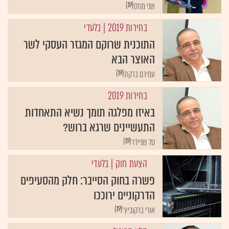
{19}
שני מוזס
בחירות 2019
| בלעדי
התוכנית שרוקם המגזר העסקי לשר
האוצר הבא
{19}
עמירם ברקת
בחירות 2019
באיזו מפלגה תומך נשיא התאחדות
התעשיינים שרגא ברוש?
{19}
טל שניידר
הצעת חוק
| בלעדי
פשרה בחוק הסייבר: חלק מהסעיפים
הדרקוניים ירוככו
{19}
אורי ברקוביץ'