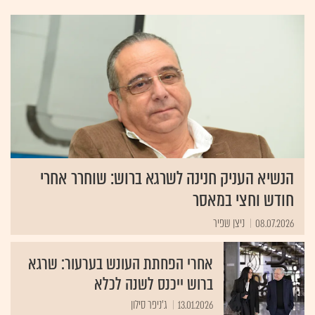
הבורסאי שלו נמכר בשנת 2000. שרגא ברוש חבר בליכוד.
בשנים 1993 2006, היה חבר מועצת עיריית רמת-גן. בשנת
2001 מונה ליו"ר מכון היצוא ובשנת 2005 מונה לנשיא
התאחדות התעשיינים.
הנשיא העניק חנינה לשרגא ברוש: שוחרר אחרי
חודש וחצי במאסר
08.07.2026
ניצן שפיר
אחרי הפחתת העונש בערעור: שרגא
ברוש ייכנס לשנה לכלא
13.01.2026
ג'ניפר סילון