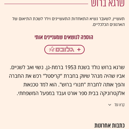
שרגא ברוש
תעשיין, לשעבר נשיא התאחדות התעשיינים ויו"ר לשכת התיאום של
הארגונים הכלכליים.
שרגא ברוש נולד בשנת 1953 ברמת-גן. נשוי ואב לשניים.
אביו שהיה מנהל שיווק בחברת "קריסטל" רכש את החברה
והפך אותה לחברת "תנורי ברוש". הוא למד טכנאות
אלקטרוניקה בבית ספר אורט ועבד במפעל המשפחתי.
לאחר שירות בצה"ל כקצין בחיל הקשר הצטרף שרגא ברוש
קרא עוד
למפעל התנורים המשפחתי. בשנת 1998 רכשה החברה את
מפעל הטקסטיל "איילת-ברקן" העוסק בייצור סיבים סינטטיים
כתבות אחרונות
לשטיחים ובמקביל נסגר מפעל ייצור התנורים והשלד