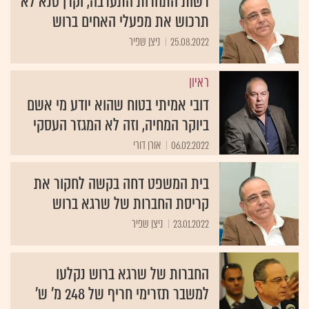
רשות התחרות התערבה, וקרן טנא לא
תרכוש את מפעלי האחים ברוש
25.08.2022
ניצן שפיר
ראיון
דובי אמיתי בטוח שהוא יודע מי אשם
ביוקר המחיה, וזה לא המגזר העסקי
06.02.2022
אורן דורי
בית המשפט דחה בקשה לחקור את
קריסת החברות של שרגא ברוש
23.01.2022
ניצן שפיר
החברות של שרגא ברוש נקלעו
למשבר תזרימי חריף של 248 מ' ש'