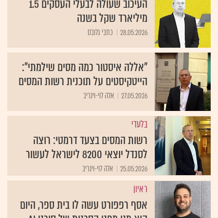
העיכוב שעולה לבעלי העסקים 1.5
מיליארד שקל בשנה
28.05.2026
כתבי גלובס
"אללה איסטור כמה מסים שילמתי":
הייטקיסטים על תוכנית רשות המסים
27.05.2026
אלה לוי-וינריב
בלעדי
רשות המסים בצעד דרמטי: רוצה
לסנדל יוצאי 8200 לישראל לעשור
25.05.2026
אלה לוי-וינריב
ראיון
אסף רפפורט עשה לו בית ספר, היום