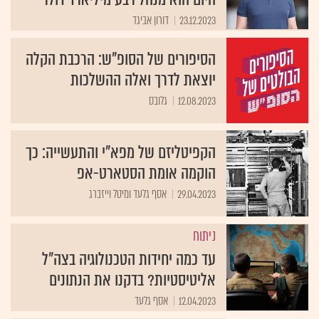
23.12.2023
דורון אביגד
הסיפורים של הסופ"ש: הרכבת הקלה
יוצאת לדרך ואלה ההשלכות
12.08.2023
גלובס
הקפיטליזם של מפא"י והתעשייה: כך
הוקמה אומת הסטארט-אפ
29.04.2023
אסף גלעד ומיטל וייזברג
ניתוח
עד כמה יחידות הטכנולוגיה בצה"ל
אליטיסטיות? בדקנו את הנתונים
12.04.2023
אסף גלעד