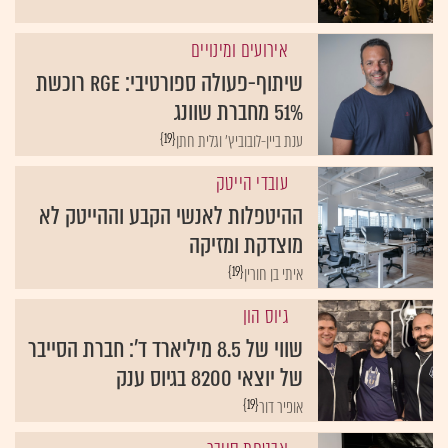
אירועים ומינויים
שיתוף-פעולה ספורטיבי: RGE רוכשת
51% מחברת שוונג
{19}
ענת ביין-לובוביץ' וגלית חתן
עובדי הייטק
ההיטפלות לאנשי הקבע וההייטק לא
מוצדקת ומזיקה
{19}
איתי בן חורין
גיוס הון
שווי של 8.5 מיליארד ד': חברת הסייבר
של יוצאי 8200 בגיוס ענק
{19}
אופיר דור