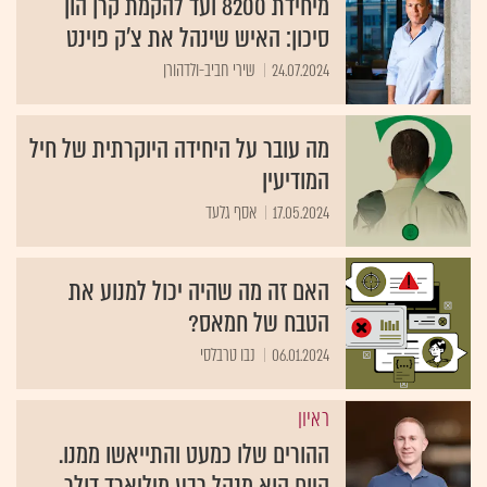
מיחידת 8200 ועד להקמת קרן הון
סיכון: האיש שינהל את צ'ק פוינט
24.07.2024
שירי חביב-ולדהורן
מה עובר על היחידה היוקרתית של חיל
המודיעין
17.05.2024
אסף גלעד
האם זה מה שהיה יכול למנוע את
הטבח של חמאס?
06.01.2024
נבו טרבלסי
ראיון
ההורים שלו כמעט והתייאשו ממנו.
היום הוא מנהל רבע מיליארד דולר