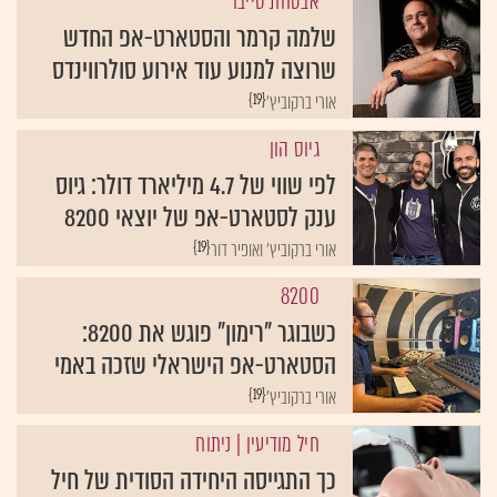
אבטחת סייבר
שלמה קרמר והסטארט-אפ החדש
שרוצה למנוע עוד אירוע סולרווינדס
{19}
אורי ברקוביץ'
גיוס הון
לפי שווי של 4.7 מיליארד דולר: גיוס
ענק לסטארט-אפ של יוצאי 8200
{19}
אורי ברקוביץ' ואופיר דור
8200
כשבוגר "רימון" פוגש את 8200:
הסטארט-אפ הישראלי שזכה באמי
{19}
אורי ברקוביץ'
חיל מודיעין
| ניתוח
כך התגייסה היחידה הסודית של חיל