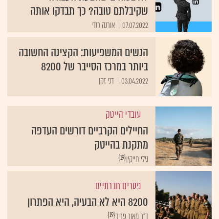
שקיבלתם טובה? כך תבדקו אותה
07.07.2022
אורנה רודי
הנשים המשפיעות: הקצינה החשובה
ביותר במרכז הסייבר של 8200
03.04.2022
דני זקן
עובדי הייטק
החיילים הקרביים דורשים העדפה
מתקנת בהייטק
{19}
נילי חייקין
פערים חברתיים
8200 היא לא הבעיה, היא הפתרון
{19}
ד"ר מאור פריד