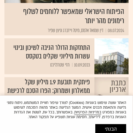
הפיתוח הישראלי שמאפשר ללוחמים לשלוף
רימונים מהר יותר
08.07.2024
דין שמואל אלמס, מיטל וייזברג וניצן שפיר
התחזקות הדולר הניבה לשיכון ובינוי
עשרות מיליוני שקלים בטקסס
10.09.2023
חזי שטרנליכט
פיתקית תובעת 1.9 מיליון שקל
ממאלרון ושמרוק: הפרו הסכם לרכישת
מניות ACS
האתר עושה שימוש בעוגיות (Cookies) לצורך שיפור חוויית המשתמש, ניתוח נתוני
03.11.2008
נועם שרביט‏
גלישה והתאמת תכנים אישית. המשך הגלישה באתר מהווה הסכמה לשימוש
בעוגיות כמפורט
במדיניות הפרטיות
. באפשרותך, בכל עת, לשנות את הגדרות
העוגיות בדפדפן. לידיעתך, חסימת עוגיות תשפיע על תפקוד האתר.
הבנתי