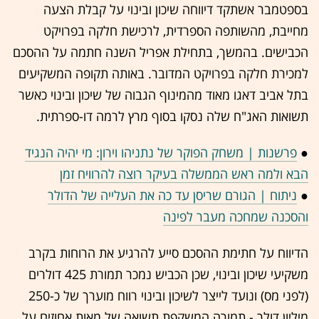
בספטמבר אשתקד דיווחה שיכון ובינוי על קבלת הצעה
מחייבת, מהשותפה הספרדית, לרכישת חלקה בפרויקט
הכבישים. בהמשך, בתחילת אפריל השנה חתמה על ההסכם
למכירת חלקה בפרויקט המדובר. באותה תקופה המשקיעים
בתל אביב דאגו מאוד מהמינוף הגבוה של שיכון ובינוי כאשר
תשואות האג"ח שלה נסקו בסוף מרץ לרמה דו-ספרתית.
●
פרשנות | משחק הפוקר של נתניהו וירון: מי יהיה הנגיד
הבא ולמה ראש הממשלה בעיקר רוצה להרוויח זמן
●
ניתוח | הגורם שריסן עד כה את העלייה של הדולר
והסכנה שמחכה מעבר לפינה
הדיווח על חתימת ההסכם סייע להרגיע את הרוחות בקרב
משקיעי שיכון ובינוי, שכן הכביש נמכר תמורת 425 דולרים
(לפני מס) ונועד לייצר לשיכון ובינוי רווח מוערך של כ-250
מיליון דולר - תמורה המשקפת תשואה של מאות אחוזים על