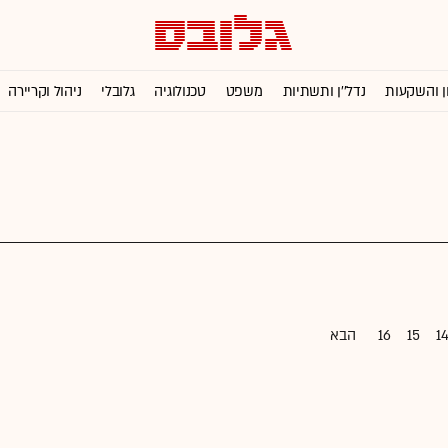
ן והשקעות
נדל''ן ותשתיות
משפט
טכנולוגיה
גלובלי
ניהול וקריירה
1
15
16
הבא