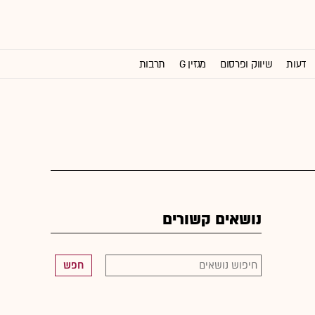
דעות
שיווק ופרסום
מגזין G
תרבות
וול סטריט ג'ורנל
נושאים קשורים
חפש