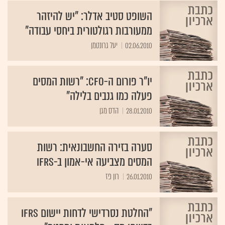
השופט סטיב אדלר: "יש להיזהר
ממעורבות רגולטורית ביחסי עבודה"
02.06.2010
יעל גרונטמן
יו"ר פורום ה-CFO: "רשות המסים
פעלה כמו גנבים בלילה"
28.01.2010
הדס מגן
סערה בזירה החשבונאית: רשות
המסים מצביעה אי-אמון ב-IFRS
26.01.2010
רון פז
"החלטת נסרדישי לדחות יישום IFRS