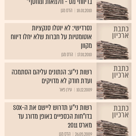
בדיווחי מס - חלמאות ומחטף"
18.01.2010
הדס מגן
נסרדישי: לא יוטלו סנקציות
אוטומטיות על חברות שלא יחלו דיווח
מקוון
17.01.2010
הדס מגן
רשות ני"ע: הנתונים עליהם הסתמכה
ועדת חודק לא מדויקים
10.12.2009
עירן פאר
רשות ני"ע תדרוש ליישם את ה-SOX
בדו"חות הכספיים באופן מדורג עד
מארס 2011
26.05.2009
הדס מגן