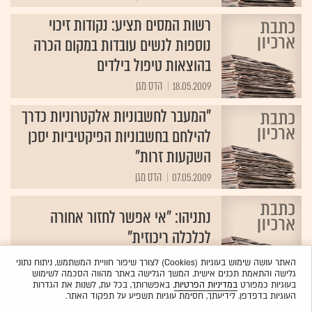
רשות המסים תציע: נקודות זיכוי
נוספות לנשים עובדות במקום הכרה
בהוצאות טיפול בילדים
18.05.2009
הדס מגן
"המעבר לחשבוניות אלקטרוניות כדרך
להילחם בחשבוניות הפיקטיביות יסכן
השקעות זרות"
07.05.2009
הדס מגן‏
נתניהו: "אי אפשר לחזור אחורה
לכלכלה ריכוזית"
17.09.2008
רועי ברגמן
האתר עושה שימוש בעוגיות (Cookies) לצורך שיפור חוויית המשתמש, ניתוח נתוני
גלישה והתאמת תכנים אישית. המשך הגלישה באתר מהווה הסכמה לשימוש
בעוגיות כמפורט
במדיניות הפרטיות
. באפשרותך, בכל עת, לשנות את הגדרות
העוגיות בדפדפן. לידיעתך, חסימת עוגיות תשפיע על תפקוד האתר.