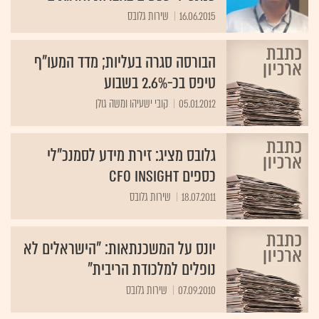
16.06.2015
שירות גלובס
הבורסה סגרה בעליות; מדד המעו"ף
טיפס בכ-2.6% בשבוע
05.01.2012
קובי ישעיהו ומשה גולן
גלובס מציג: זירת מידע לסמנכ"לי
כספים CFO Insight
18.07.2011
שירות גלובס‏
יונס על המשכנתאות: "הישראלים לא
נופלים למלכודת הריבית"
07.09.2010
שירות גלובס