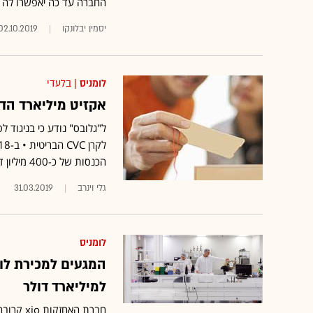
החברה עד כה יאפשרו לה ל
יסמין יבלונקו
02.10.2019
לומניס
| בלעדי
אקזיט מיליארד הדו
ל"גלובס" נודע כי בניגוד 
הכנסות של כ-400 מיליון דולר • החברה נרכשה ב-2015 תמורת 520 מיליון דולר
גלי וינרב
31.03.2019
לומניס
למיליארד דולר