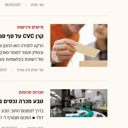
שני מוזס
28.09.2017
מיזוגים ורכישות
קרן CVC על סף סגירת העסקה לרכישת נתח מסופר-פארם
ובפולין תעזור לסופר-פאר
מול רשתות בינלאומיות והמע
שני מוזס ורון שטיין
.2017
חברות תרופות
טבע מכרה נכסים בתחום בר
דולר ■ הסכום מצטרף ל-1.1 מיליארד דולר ממכירת אמצעי המניעה PARAGARD