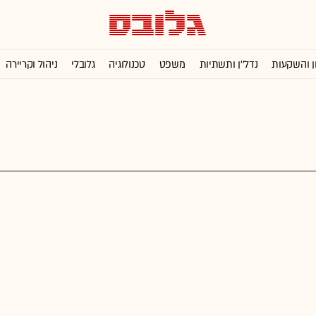
ן והשקעות
נדל''ן ותשתיות
משפט
טכנולוגיה
גלובלי
ניהול וקריירה