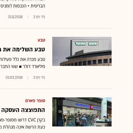
הבריטית • הכנסות לומניס עומדת על כ-00
גלי וינרב
21.11.2018
טבע
טבע השלימה את מכי
מיליארד דולר ■ שווי החברה עומד כע
גלי וינרב
01.02.2018
סופר פארם
התפוצצה העסקה למכירת 40% מסופר-
בקרן CVC דרשו מס
כעת הרשת אינה מנהלת מגע