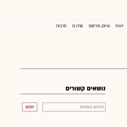
דעות
שיווק ופרסום
מגזין G
תרבות
וול סטריט ג'ורנל
נושאים קשורים
חפש