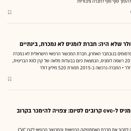
הפוך סוף סוף לחברה ציבורית?
לר שלא היה: חברת לומניס לא נמכרת, בינתיים
לפרסומים בנובמבר האחרון, חברת המכשור הרפואי הישראלית לא נמכרה
לקרן CVC הבריטית • ב-2018 רשמה לומניס, הנמצאת כיום בבעלות מלאה של קרן XIO הבריטית,
המגעים למכירת לומניס ל-cvc קרובים לסיום: צפויה להימכר בקרוב
חברת האחזקות xio קרובה למכור את חברת האסתטיקה הרפואית והמכשור הרופאי לקרן CVC