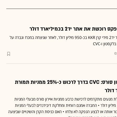
שת את אתר יד2 בכמיליארד דולר
קרן אייפקס רוכשת את אתר יד2 מידי קרן KKR בכ-950 מיליון דולר, לאחר שניצחה במכרז וגברה על
סטון ו-CVC
0
עסקה גדולה באיירון סורס: CVC בדרך לרכוש כ-25% ממניות תמורת
 דולר
 מנהלת מגעים מתקדמים לרכישת כרבע ממניות איירון סורס מבעלי המניות
הקיימים תמורת 500-400 מיליון דולר • החברה אמנם רווחית ומחלקת דיבידנדים לבעלי המניות
ור אותה או לבצע הנפקה לא צלחו • האם כניסת הקרן והשינויים שביצעה