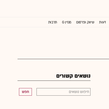
דעות
שיווק ופרסום
מגזין G
תרבות
וול סטריט ג'ורנל
נושאים קשורים
חפש