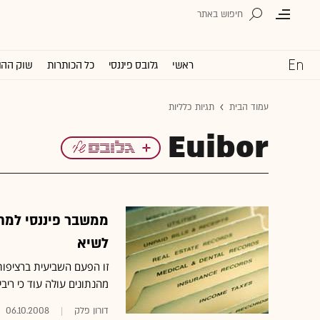
ראשי
גלובס פיננסי
כל הכותרות
שוק ההו
עמוד הבית
תגיות כלליות
Euibor
ממשבר פיננסי למחנ
לשיא
זו הפעם השביעית ברציפות
מהנתונים עולה עוד כי ריבית זו, המכונה גם כר
דורון פלק
06.10.2008