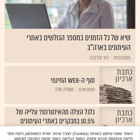
שיא של כל הזמנים במספר הגולשים באתרי
העיתונים בארה"ב
09.03.2015
רועי גולדנברג
סוף ה-Web החינמי
17.09.2009
שמוליק שלח
גלגל הצלה מהאינטרנט? עלייה של
10.5% במבקרים באתרי העיתונים
ברשת
האתר עושה שימוש בעוגיות (Cookies) לצורך שיפור חוויית המשתמש, ניתוח נתוני
27.04.2009
שירות גלובס‏
גלישה והתאמת תכנים אישית. המשך הגלישה באתר מהווה הסכמה לשימוש