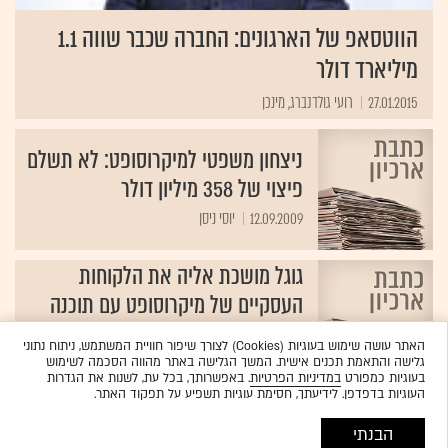
הווטסאפ של הארגונים: החברה שכבר שווה 1.1
מיליארד דולר
27.01.2015
רועי גולדנברג, מינכן
ניצחון משפטי למיקרוסופט: לא תשלם
פיצוי של 358 מיליון דולר
12.09.2009
יוסי ניסן
גוגל מושכת אליה את הלקוחות
העסקיים של מיקרוסופט עם תוכנה
חדשה
האתר עושה שימוש בעוגיות (Cookies) לצורך שיפור חוויית המשתמש, ניתוח נתוני
11.06.2009
שירות גלובס
גלישה והתאמת תכנים אישית. המשך הגלישה באתר מהווה הסכמה לשימוש
בעוגיות כמפורט
במדיניות הפרטיות
. באפשרותך, בכל עת, לשנות את הגדרות
העוגיות בדפדפן. לידיעתך, חסימת עוגיות תשפיע על תפקוד האתר.
הבנתי