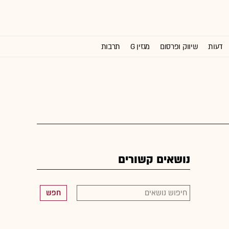
דעות
שיווק ופרסום
מגזין G
תרבות
וול סטריט ג'ורנל
נושאים קשורים
חפש