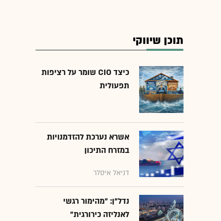
תוכן שיווקי
כיצד CIO שומר על רציפות
תפעולית
אשרא נערכת להזדמנויות
במזרח התיכון
דניאל איסלר
נדל"ן: "מהימור רגשי
לאנליזה כירורגית"