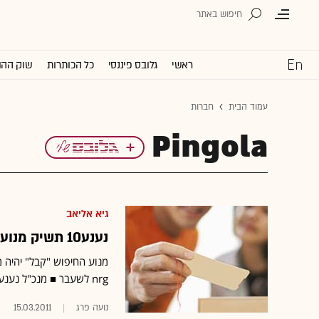
ראשי
גלובס פיננסי
כל הכותרות
שוק ההו
עמוד הבית
חברות
Pingola
גיא אליאב
נענע10 תשיק מנוע חיפוש למודעות באתרי לוחות
nrg לשעבר ■ מנכ"ל נענע10: "אין סיבה שהאתרים האחרים יחסמו אותנו. הם יפסידו טראפיק"
נועה פרג
15.03.2011