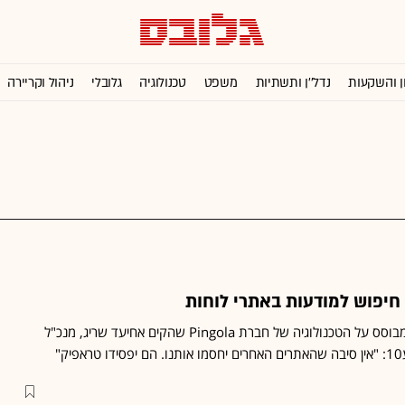
ן והשקעות
נדל''ן ותשתיות
משפט
טכנולוגיה
גלובלי
ניהול וקריירה
מנוע החיפוש "קבל" יהיה מבוסס על הטכנולוגיה של חברת Pingola שהקים אחיעד שריג, מנכ"ל