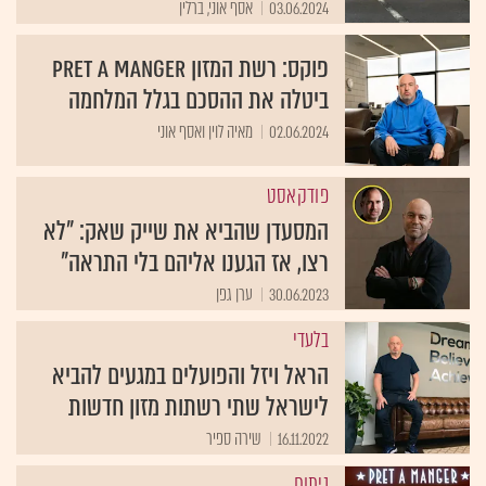
03.06.2024
אסף אוני, ברלין
פוקס: רשת המזון Pret a Manger
ביטלה את ההסכם בגלל המלחמה
02.06.2024
מאיה לוין ואסף אוני
פודקאסט
המסעדן שהביא את שייק שאק: "לא
רצו, אז הגענו אליהם בלי התראה"
30.06.2023
ערן גפן
בלעדי
הראל ויזל והפועלים במגעים להביא
לישראל שתי רשתות מזון חדשות
16.11.2022
שירה ספיר
ניתוח