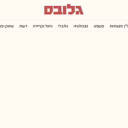
''ן ותשתיות
משפט
טכנולוגיה
גלובלי
ניהול וקריירה
דעות
שיווק ופ