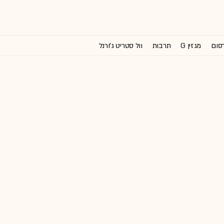
רסום
מגזין G
תרבות
וול סטריט ג'ורנל