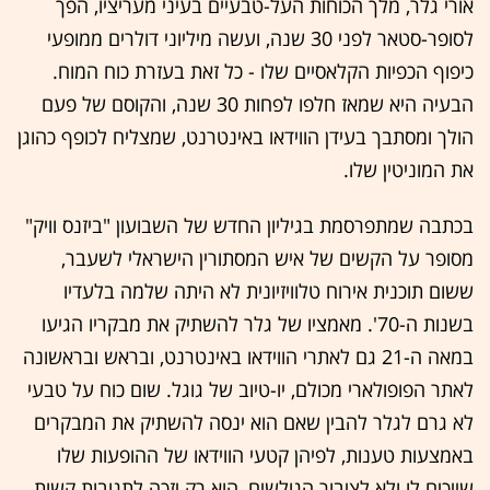
אורי גלר, מלך הכוחות העל-טבעיים בעיני מעריציו, הפך
לסופר-סטאר לפני 30 שנה, ועשה מיליוני דולרים ממופעי
כיפוף הכפיות הקלאסיים שלו - כל זאת בעזרת כוח המוח.
הבעיה היא שמאז חלפו לפחות 30 שנה, והקוסם של פעם
הולך ומסתבך בעידן הווידאו באינטרנט, שמצליח לכופף כהוגן
את המוניטין שלו.
בכתבה שמתפרסמת בגיליון החדש של השבועון "ביזנס וויק"
מסופר על הקשים של איש המסתורין הישראלי לשעבר,
ששום תוכנית אירוח טלוויזיונית לא היתה שלמה בלעדיו
בשנות ה-70'. מאמציו של גלר להשתיק את מבקריו הגיעו
במאה ה-21 גם לאתרי הווידאו באינטרנט, ובראש ובראשונה
לאתר הפופולארי מכולם, יו-טיוב של גוגל. שום כוח על טבעי
לא גרם לגלר להבין שאם הוא ינסה להשתיק את המבקרים
באמצעות טענות, לפיהן קטעי הווידאו של ההופעות שלו
שייכים לו ולא לציבור הגולשים, הוא רק יזכה לתגובות קשות