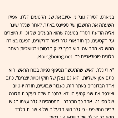
במארס, הסירה גוגל מיו-טיוב את שני הקטעים הללו, ואפילו
השעתה את החשבון של ספיינט באתר, לאחר שגלר שיגר
אליה הודעת הסרה בטענה שהוא הבעלים של זכויות היוצרים
על הקטעים. כך חזר אורי גלר לאור הזרקורים, הפעם בצורה
ממש לא מחמיאה: הוא הפך לשק חבטות וירטואליות באתרי
בלוגים פופולאריים כמו Boingboing.net.
"אורי גלר, האיש שהתעשר מכיפוף כפיות בכוח הראש, הוא
סתם אמן אשליות, והוא גם נצלן של חוקי זכויות יוצרים", כתב
אחד הבלוגרים באתר הזה. כעבור שבועיים, חזרה יו-טיוב
וצירפה את שני קטעי הווידאו לתכנים שלה בעקבות תלונה
של ספיינט. אחר כך התברר - ממסמכים שגלר עצמו הגיש
לבית המשפט - כי גלר הוא הבעלים של 8 שניות בלבד
מהאורך הכולל של הווידאו, 13 דקות.