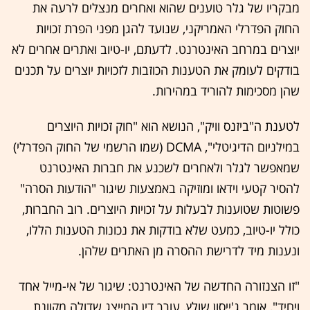
מבקריו של גלר טוענים שהוא ואחרים מנצלים לרעה את
החוק הפדרלי האמריקני, שנועד להגן מפני הפרת זכויות
יוצרים במרחב האינטרנט. לדעתם, יו-טיוב ואתרים אחרים לא
בודקים לעומק את הטענות הכוזבות לזכויות יוצרים על תכנים
שהן מסכימות להוריד במהירות.
לטענת ה"ביזנס וויק", הנושא הוא "חוק זכויות היוצרים
במילניום הדיגיטלי", DCMA (שמו הרשמי של החוק הפדרלי)
שמאפשר לגלר ולאחרים לשכנע את חברות האינטרנט
להסיר קטעי וידאו ומוזיקה באמצעות שיגור "הודעות הסרה"
פשוטות שטוענות לבעלות על זכויות היוצרים. רוב החברות,
כולל יו-טיוב, כמעט שלא בודקות את נכונות הטענות הללו,
ונענות מיד לדרישת ההסרה מן האתרים שלהן.
"זו הצנזורה החדשה של האינטרנט: שיגור של אי-מייל אחד
ויחיד", אומר ג'ייסון שולץ, עורך דין המייצג שדולה מקוונת