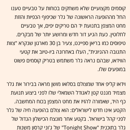
קוסמים מקצועיים שלא משחקים בכוחות על טבעיים טענו
החל מההופעה הראשונה של גלר שכיפוף הכפיות והזזת
מחט המצפן בתנועת יד הם טריקים יפים, אך טבעיים
לחלוטין. כעת הגיע דור חדש ומרושע יותר של מבקרים.
טיפוסים כמו בריאן ספיינט, צעיר בן 30 מארגון שנקרא "צוות
התגובה ההגיונית", העלו באחרונה ביו-טיוב את קטעי
הווידאו, שבהם נראה גלר משתמש בטריק קוסמים פשוט
במופעים שלו.
וידאו קליפ אחד שמצולם בסלואו מושן מראה בבירור את גלר
מצמיד מגנט קטן לאגודל השמאלי שלו לפני ביצוע תנועת
כף היד, שאמורה להזיז את מחט המצפן בכוח המחשבה.
הקטע אינו חדש לישראלים: הוא צולם בהופעה חיה של גלר
לפני קהל בישראל. בקטע אחר מונצח הכישלון הגדול של
גלר בתוכנית "Tonight Show" של ג'וני קרסון משנות