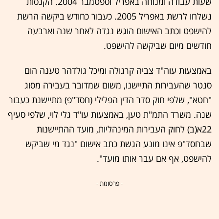
שעות עבודה ומנוחה באפריל וספטמבר 2004. הקנסות
נשלחו לרשת באפריל 2005. כעבור כחודש ביקשה הרשת
להישפט וכתב האישום הוגש נגדה לאחר שנה וארבעה
חודשים מיום שביקשה להישפט.
באמצעות עוה"ד צביה קרגולה ומיכל גולדהר טענה הום
סנטר שהעבירות התיישנו, משום שמדובר בעבירה מסוג
"חטא", שלפי חוק סדר הדין הפלילי (חסד"פ) מתיישנת כעבור
שנה. משרד התמ"ת טען, באמצעות עו"ד גלי לוי, שלפי סעיף
22א(ב) לחוק העבירות המינהליות, מועד ההתיישנות
שבחסד"פ אינו מונע הגשת כתב אישום "נגד מי שביקש
להישפט, אף אם עבר אותו מועד".
- פרסומת -