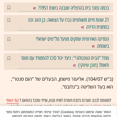
בכמה נמכר בית בהרצליה שנבנה בשנת 1951?
21 שנות חיים משותפים גברו על הצוואה: בן הזוג זכה
במחצית הדירה
המדינה האירופית שתקים מפעל מל"טים ישראלי
בשטחה
מודל "הבית הטכנולוגי": כיצד יכול CIO להתמודד עם חוסר
ודאות? (
תוכן שיווקי
)
(ב"ש 104/07). אליעזר פישמן, הבעלים של "הום סנטר",
הוא בעל השליטה ב"גלובס".
לתשומת לבכם: מערכת גלובס חותרת לשיח מגוון, ענייני ומכבד בהתאם ל
קוד האתי
המופיע
בדו"ח האמון
לפיו אנו פועלים. ביטויי אלימות, גזענות, הסתה או כל שיח
בלתי הולם אחר מסוננים בצורה
אוטומטית
ולא יפורסמו באתר.
האתר עושה שימוש בעוגיות (Cookies) לצורך שיפור חוויית המשתמש, ניתוח נתוני
גלישה והתאמת תכנים אישית. המשך הגלישה באתר מהווה הסכמה לשימוש