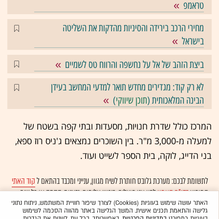
טראמפ
מחירי הרכב בירידה והסיניות מהדקות את השליטה
בישראל
ביצת הזהב של אל על נחשפה והרווח טס לשמיים
לא רק קוד: מגדירים מחדש תואר למדעי המחשב בעידן
הבינה המלאכותית (
תוכן שיווקי
)
המרכז כולל שדרת חנויות, מסעדות ובתי קפה בשטח של
למעלה מ-3,000 מ"ר. בין השוכרים נמצאים ג'ניס רוז ספא,
בני הדייג, לוקה, בית הספר לשייט ועוד.
לתשומת לבכם: מערכת גלובס חותרת לשיח מגוון, ענייני ומכבד בהתאם ל
קוד האתי
המופיע
בדו"ח האמון
לפיו אנו פועלים. ביטויי אלימות, גזענות, הסתה או כל שיח
בלתי הולם אחר מסוננים בצורה
אוטומטית
ולא יפורסמו באתר.
האתר עושה שימוש בעוגיות (Cookies) לצורך שיפור חוויית המשתמש, ניתוח נתוני
גלישה והתאמת תכנים אישית. המשך הגלישה באתר מהווה הסכמה לשימוש
בעוגיות כמפורט
במדיניות הפרטיות
. באפשרותך, בכל עת, לשנות את הגדרות