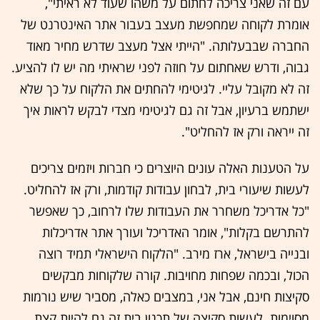
עם זה שאני צריכה לחתום על משהו שעוד לא ראיתי",
אומרת לקוחה שמחפשת מעצב בעבור אתר האינטרנט של
החברה שבבעלותה. "הייתי אצל מעצב שדרש מחיר מאוד
גבוה, ודרש שאחתום על חוזה לפני שראיתי מה יש לו להציע.
זה לא מקובל עליי. לגיטימי להחתים את הלקוח על כך שלא
ישתמש ברעיון, אבל זה גם לגיטימי מצדי לבקש לראות איך
זה ייראה ורק אז להחליט".
על הטענות האלה עונים היוצרים כי חברות ויזמים צריכים
לעשות שיעורי בית, לבחון עבודות קודמות, ורק אז להחליט.
"כל אדריכל משחרר את העבודות שלו לרחוב, כך שאפשר
להתרשם בקלות", אומר האדריכל ועורך אתר אדריכלות
ובנייה בישראל, ארז מירב. "הלקוח הישראלי תמיד רוצה
הכול, ובכמה שפחות מחויבות. קורה שלקוחות מבקשים
סקיצות חינם, אבל אני, במצבים כאלה, מסביר שיש נורמות
מסוימות. לעשות סקיצה של תכנון בית זה גם להיות קצת