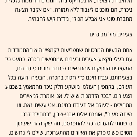
מלהיבה מקצועית, או בפרויקט גדול המגלם הזדמנות כלכלית
ניכרת, הם מוכנים לעבוד ללא תמורה. "אם אקבל הצעה
מחברת סוני אני אבלע הכול", מזדרז קיש להבהיר.
צעירים מול מבוגרים
אחת הבעיות המרכזיות שמפריעות לקמפיין היא ההתמודדות
עם בעלי מקצוע צעירים ורעבים שמחפשים הכרה. כמעט כל
המעצבים הוותיקים שהתראיינו לכתבה מודים כי גם הם,
בצעירותם, עבדו חינם כדי לזכות בהכרה. הבעיה ידועה בכל
העולם, ובקמפיין העולמי מושקע חלק ניכר מהמאמץ בשכנוע
הצעירים. "בכל הזדמנות שיש לי, אני אומרת למאיירים
מתחילים - לעולם אל תעבדו בחינם. אני עשיתי זאת, וזו
הייתה טעות", אומרת אלית אבני-שרון, "בתחילת דרכי
נרשמתי לתערוכה כדי להתפרסם. מה שקרה זה שעיתון
מסוים פשוט סרק את האיורים מהתערוכה, שילם לי גרושים,