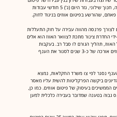
אווזים. שופט בית משפט השלום בחיפה, חנוך שילוני, גזר היום (ג') 5 חודשי עבודות
פאחם, שהורשע בפיטום אווזים בניגוד לחוק.
 כי פיטום אווזים לצורך פרנסה מהווה עבירה על חוק התעללות
-ידי החדרת צינור מתכת לצוואר האווז הוא אלים
 האווז, תהליך הגורם לו סבל רב. בעקבות
החלטה זו, ניתנה לעוסקים בפיטום אווזים אורכה של כ-3 שנים לסגור את הענף
שים לאחר שהענף נסגר לפי צו משרד החקלאות, נמצא
ווזים. במהלך הדיונים ביקשה הפרקליטות להשית עליו מאסר
הממשיכים בעיסוק של פיטום אווזים. כמו כן,
 גבוה בטענה שמדובר בעבירה כלכלית למען
הסנגור טען מנגד כי יש להקל עם הנאשם, מפני שהוא עסק במשך 25 שנים בפיטום