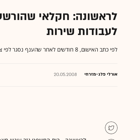
לראשונה: חקלאי שהורשע ב
לעבודות שירות
לפי כתב האישום, 8 חודשים לאחר שהענף נסגר לפי צו משרד החקלאות - נמצא הנאשם מפטם כ-250 אווזים
אורלי פלג-מזרחי‏
20.05.2008
לראשונה - בית המשפט גזר עונש מאסר 