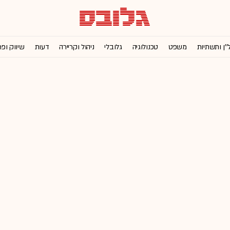
''ן ותשתיות
משפט
טכנולוגיה
גלובלי
ניהול וקריירה
דעות
שיווק ופ