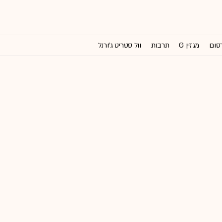
רסום
מגזין G
תרבות
וול סטריט ג'ורנל