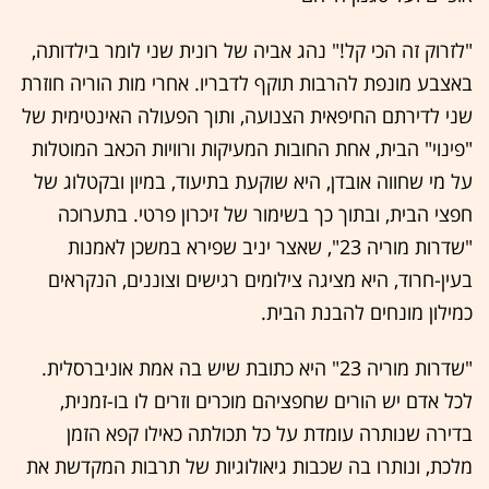
"לזרוק זה הכי קל!" נהג אביה של רונית שני לומר בילדותה,
באצבע מונפת להרבות תוקף לדבריו. אחרי מות הוריה חוזרת
שני לדירתם החיפאית הצנועה, ותוך הפעולה האינטימית של
"פינוי" הבית, אחת החובות המעיקות ורוויות הכאב המוטלות
על מי שחווה אובדן, היא שוקעת בתיעוד, במיון ובקטלוג של
חפצי הבית, ובתוך כך בשימור של זיכרון פרטי. בתערוכה
"שדרות מוריה 23", שאצר יניב שפירא במשכן לאמנות
בעין-חרוד, היא מציגה צילומים רגישים וצוננים, הנקראים
כמילון מונחים להבנת הבית.
"שדרות מוריה 23" היא כתובת שיש בה אמת אוניברסלית.
לכל אדם יש הורים שחפציהם מוכרים וזרים לו בו-זמנית,
בדירה שנותרה עומדת על כל תכולתה כאילו קפא הזמן
מלכת, ונותרו בה שכבות גיאולוגיות של תרבות המקדשת את