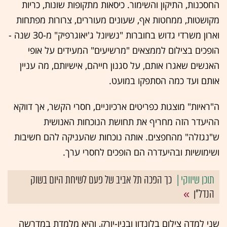
החסכנות, התיקון והשימור. כיסאות מתקופות שונות, כריות
מקושטות, ממחטות אף, שעונים מעוררים, צרורות מפתחות
וארון משרדי גדוש בחוברות "נשיונל ג'יאוגרפיק" מ-30 שנה -
הופכים בצילום לממצאים "מרשיעים" המעידים על אופי
האנשים שאגרו אותם, על סגנון חייהם, אישיותם, מה עניין
אותם ועד כמה הסתפקו במועט.
ה"ראיות" מוצגות כפריטים ארכיוניים, חסרי הקשר, אך דווקא
ההיעדר הזה מחריף את תחושת הנוכחות האנושית
ש"נגזלה" מהחפצים. אותה נוכחות שהעניקה להם חשיבות
ושימושיות ובהיעדרה הם הופכים לחסרי ערך.
כך הפכה תל אביב של פעם לשיחת היום בשוק
הנדל"ן
שני למדה צילום בלונדון ובניו-יורק, והיא מלמדת במדרשה