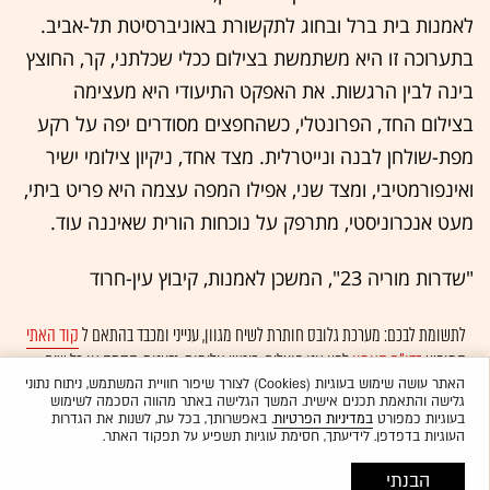
לאמנות בית ברל ובחוג לתקשורת באוניברסיטת תל-אביב.
בתערוכה זו היא משתמשת בצילום ככלי שכלתני, קר, החוצץ
בינה לבין הרגשות. את האפקט התיעודי היא מעצימה
בצילום החד, הפרונטלי, כשהחפצים מסודרים יפה על רקע
מפת-שולחן לבנה ונייטרלית. מצד אחד, ניקיון צילומי ישיר
ואינפורמטיבי, ומצד שני, אפילו המפה עצמה היא פריט ביתי,
מעט אנכרוניסטי, מתרפק על נוכחות הורית שאיננה עוד.
"שדרות מוריה 23", המשכן לאמנות, קיבוץ עין-חרוד
לתשומת לבכם: מערכת גלובס חותרת לשיח מגוון, ענייני ומכבד בהתאם ל
קוד האתי
המופיע
בדו"ח האמון
לפיו אנו פועלים. ביטויי אלימות, גזענות, הסתה או כל שיח
בלתי הולם אחר מסוננים בצורה
אוטומטית
ולא יפורסמו באתר.
האתר עושה שימוש בעוגיות (Cookies) לצורך שיפור חוויית המשתמש, ניתוח נתוני
גלישה והתאמת תכנים אישית. המשך הגלישה באתר מהווה הסכמה לשימוש
בעוגיות כמפורט
במדיניות הפרטיות
. באפשרותך, בכל עת, לשנות את הגדרות
העוגיות בדפדפן. לידיעתך, חסימת עוגיות תשפיע על תפקוד האתר.
הבנתי