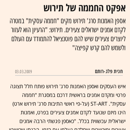
אפקט החממה של תירוש
אספן האמנות סרג' תירוש מקים "חממה עסקית" במטרה
לקדם אמנים ישראלים צעירים. תירוש: "הרעיון הוא לעזור
ליוצרים צעירים שיש להם פוטנציאל להתמודד עם העולם
ולשמש להם קרש קפיצה"
חגית פלג-רותם
03.03.2009
איש העסקים ואספן האמנות סרג' תירוש פותח חלל תצוגה
פרטי ומקדם אמנים בראשית דרכם במסגרת "חממה
עסקית". ST-ART (על-פי ראשי התיבות סרג' תירוש ארט)
הינו מיזם שנועד לקדם אמנים צעירים בפרט, ואמנות
ישראלית עכשווית בכלל. "כאספן פגשתי הרבה אמנים
צעירים ומוכשרים שחלקם נעלמו עם הזמן. הבנתי שכישרון