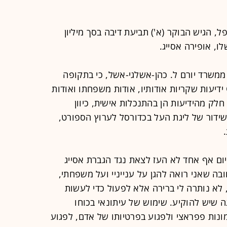
ל, הגיש הבוקר (א') תביעת דיבה בסך מיליון
ממשרד יורם ל. כהן-אשלגי-אשל, כי בתקופה
האחרונה פרסם פורטל הספורט ONE ידיעות שקריות אודותיו, אודות משפחתו ואודות
 חלק מהידיעות הן בהתנכלות אישית, כיוון
ידור של ליגת העל בכדורסל לערוץ הספורט,
היום אף אחד לא העז לצאת נגד הגברת אסייג
בה שאני רואה להגן על ענייניי ועל משפחתי,
 לא נותרה לי ברירה אלא לפעול כדי לעשות
 שיש להוקיע. שימוש של עיתונאי בכוחו
ונות פפראצי ולפגוע בפרטיותו של אדם, לפגוע