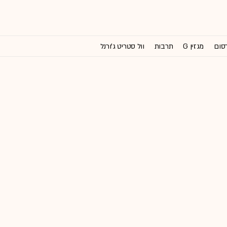
רסום
מגזין G
תרבות
וול סטריט ג'ורנל