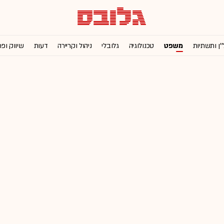
''ן ותשתיות
משפט
טכנולוגיה
גלובלי
ניהול וקריירה
דעות
שיווק ופ