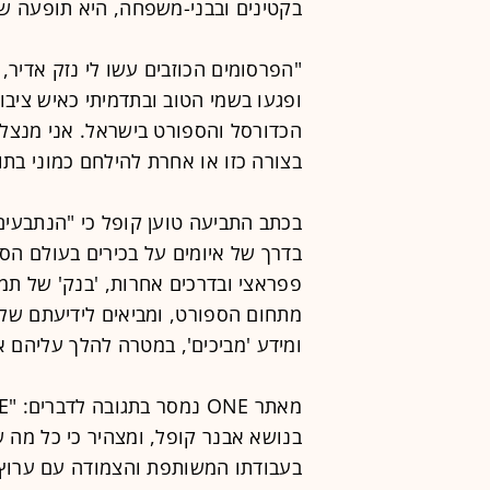
בקטינים ובבני-משפחה, היא תופעה ש
"הפרסומים הכוזבים עשו לי נזק אדיר, 
ופגעו בשמי הטוב ובתדמיתי כאיש ציב
הכדורסל והספורט בישראל. אני מנצל ה
בצורה כזו או אחרת להילחם כמוני בתו
בכתב התביעה טוען קופל כי "הנתבעים
בדרך של איומים על בכירים בעולם הס
פפראצי ובדרכים אחרות, 'בנק' של תמו
מתחום הספורט, ומביאים לידיעתם של 
ומידע 'מביכים', במטרה להלך עליהם א
בנושא אבנר קופל, ומצהיר כי כל מה שנכ
בעבודתו המשותפת והצמודה עם ערוץ 