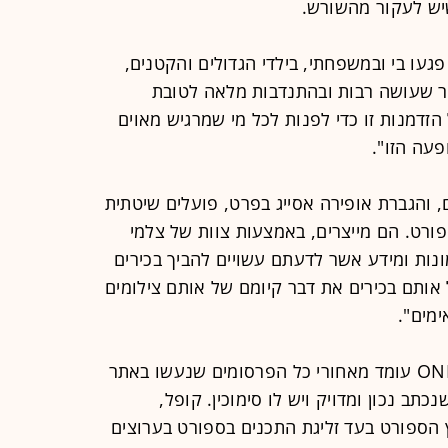
יש לעקור מהשורש.
פגעו בי ובמשפחתי, בילדי הגדולים והקטנים,
ור שעושה רבות ובהתנדבות מלאה לטובת
זדמנות זו כדי לפנות לכל מי שמרגיש מאוים
פעה הזו".
, והגברת אופירה אסייג בפרט, פועלים שיטתית
פורט. הם מייצרים, באמצעות צוות של צלמי
נות ומידע אשר לדעתם עשויים להביך בכירים
אותם בכירים את דבר קיומם של אותם צילומים
ימים".
מאתר ONE נמסר בתגובה לדברים: "ONE עומד מאחורי כל הפרסומים שנעשו באתר
תב נכון ומדויק ויש לו סימוכין. קופל,
הספורט בעד זליגת התכנים בספורט בערוצים