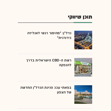
תוכן שיווקי
נדל"ן: "מהימור רגשי לאנליזה
כירורגית"
רשת ה-CBD הישראלית בדרך
להנפקה
בפאתי עכו: פנינת הנדל"ן החדשה
של הצפון