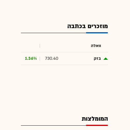
קרן סקיי
מוזכרים בכתבה
קרן שמרוק
שלמה רודב
וואלה
בזק
730.40
1.36%
המומלצות