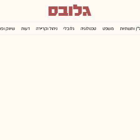
''ן ותשתיות
משפט
טכנולוגיה
גלובלי
ניהול וקריירה
דעות
שיווק ופ