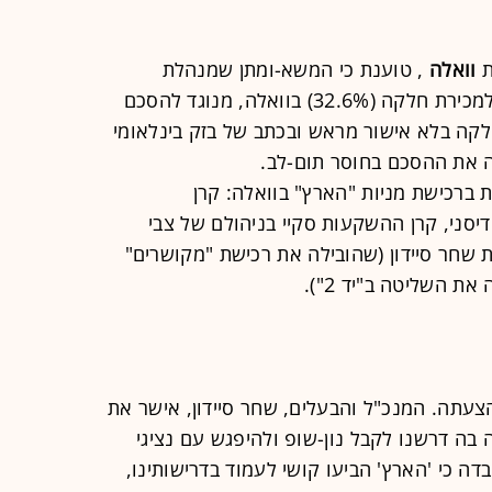
וואלה
, טוענת כי המשא-ומתן שמנהלת
קבוצת "הארץ", בראשות עמוס שוקן, למכירת חלקה (32.6%) בוואלה, מנוגד להסכם
לקה בלא אישור מראש ובכתב של בזק בינלאומי
 את ההסכם בחוסר תום-לב.
ת המתעניינות ברכישת מניות "הארץ" בוואלה: קרן
ני, קרן ההשקעות סקיי בניהולם של צבי
ות שחר סיידון (שהובילה את רכישת "מקושרים"
את השליטה ב"יד 2").
הצעתה. המנכ"ל והבעלים, שחר סיידון, אישר את
 בה דרשנו לקבל נון-שופ ולהיפגש עם נציגי
ה כי 'הארץ' הביעו קושי לעמוד בדרישותינו,