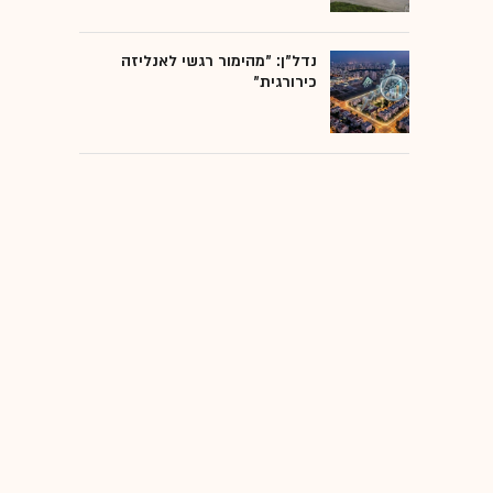
נדל"ן: "מהימור רגשי לאנליזה
כירורגית"