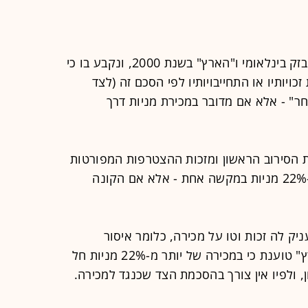
הסכם הניהול של וואלה נחתם על-ידי בזק בינלאומי ו"הארץ" בשנת 2000, ונקבע בו כי
כויותיו או התחייבויותיו לפי הסכם זה (לצד
ר" - אלא אם מדובר במכירת מניות דרך
ת הסירוב הראשון ומזכות ההצטרפות המפורטות
בהסכם, לא ימכור או יעביר צד יותר מ-22% מניות במקשה אחת - אלא אם הקונה
ק לה זכות וטו על מכירה, כלומר איסור
להעביר מניות ללא אישור, אולם "הארץ" טוענת כי במכירה של יותר מ-22% מניות חל
 ולפיו אין צורך בהסכמת הצד שכנגד למכירה.