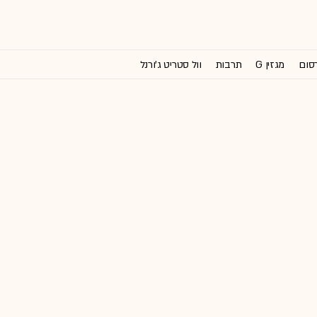
רסום
מגזין G
תרבות
וול סטריט ג'ורנל