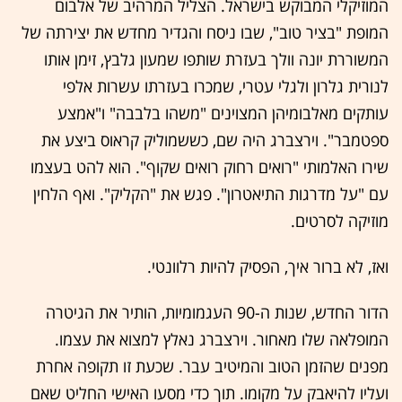
המוזיקלי המבוקש בישראל. הצליל המרהיב של אלבום
המופת "בציר טוב", שבו ניסח והגדיר מחדש את יצירתה של
המשוררת יונה וולך בעזרת שותפו שמעון גלבץ, זימן אותו
לנורית גלרון ולגלי עטרי, שמכרו בעזרתו עשרות אלפי
עותקים מאלבומיהן המצוינים "משהו בלבבה" ו"אמצע
ספטמבר". וירצברג היה שם, כששמוליק קראוס ביצע את
שירו האלמותי "רואים רחוק רואים שקוף". הוא להט בעצמו
עם "על מדרגות התיאטרון". פגש את "הקליק". ואף הלחין
מוזיקה לסרטים.
ואז, לא ברור איך, הפסיק להיות רלוונטי.
הדור החדש, שנות ה-90 העגמומיות, הותיר את הגיטרה
המופלאה שלו מאחור. וירצברג נאלץ למצוא את עצמו.
מפנים שהזמן הטוב והמיטיב עבר. שכעת זו תקופה אחרת
ועליו להיאבק על מקומו. תוך כדי מסעו האישי החליט שאם