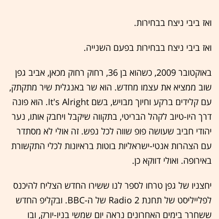
ואז ביבי ניצח בבחירות.
ואז ביבי ניצח בבחירות בפעם השנייה.
באוקטובר 2009, כשהוא בן 36, רחוק רחוק מכאן, אביב גפן
שוב ממציא את עצמו מחדש. הוא שר באנגלית שיר מתקתק,
עם קלידים ברקע וחיוך מבויש, בשם It's Alright. הוא פונה
דרך היו-טיוב לקהל הבריטי, בתקווה שיקבל ויחבק אותו, נער
יהודי חביב שעושה פופ שווה לכל נפש. זה אולי לא מסתדר
עם הצהרות אנטי-ישראליות בוטות בראיונות לכלי התקשורת
באירופה. ואולי דווקא כן.
יחצניו של גפן טרחו לספר לנו ששירו החדש הצליח להיכנס
לפלייליסט של תחנת Radio 2 של ה-BBC. ובקליפ החדש
ששחרר בימים האחרונים נראה יום שמשי בניו-יורק, ובו