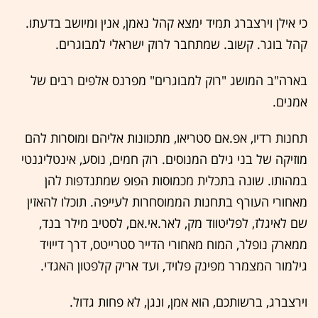
כי אילן וירצברג תמיד ימצא קהל נאמן, אנין ומיושב בדעתו.
קהל בוגר. קשוב. שמתחבר לרוק ישראלי למבוגרים.
בארה"ב המושג "רוק למבוגרים" מפרנס אלפים רבים של
אמנים.
תחנות רדיו, אפ.אם סטריאו, מתכוונות אליהם ומוסרות להם
מוזיקה של בני גילם המנוסים. רוק חמים, נוסע, אינטליגנטי
במהותו. שונה בתכלית מכמוסות הפופ שמתנדפות להן
מאחורי העורף בתחנות הממוסחרות לעייפה. תוכלו להאזין
שם לאיגלז, לפליטווד מק, לאר.אי.אם, לסטיב מילר בנד,
ממארק נופלר, המוח מאחורי הדייר סטרייטס, דרך דייויד
גילמור המצמרר מפינק פלויד, ועד אריק קלפטון האגדי.
וירצברג, ברשותכם, הוא אמן, ונגן, לא פחות גדול.